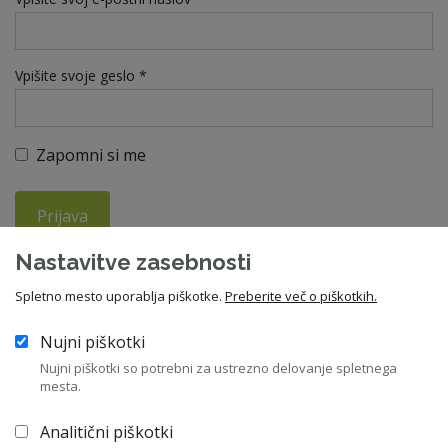
Vpišite svoje geslo *
Zapomni si me
Prijava
Nastavitve zasebnosti
Ste pozabili geslo?
Spletno mesto uporablja piškotke.
Preberite več o piškotkih.
Nujni piškotki
V kolikor še niste član ZNS, vas vabimo da se nam pridružite in
Nujni piškotki so potrebni za ustrezno delovanje spletnega
izkoristite vse ugodnosti članstva. Letna članarina znaša 210
mesta.
EUR, za upokojence pa 55 EUR.
Analitični piškotki
Včlanitev