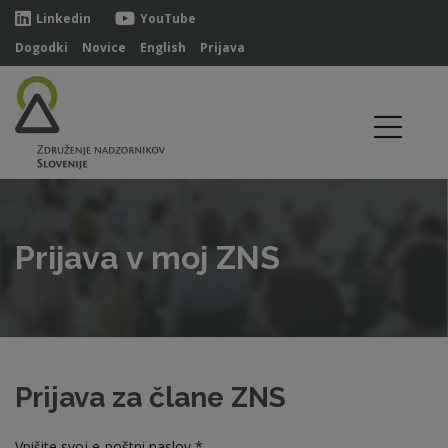
Linkedin
YouTube
Dogodki
Novice
English
Prijava
Prijava v moj ZNS
Prijava za člane ZNS
Vpišite svoj e-poštni naslov *