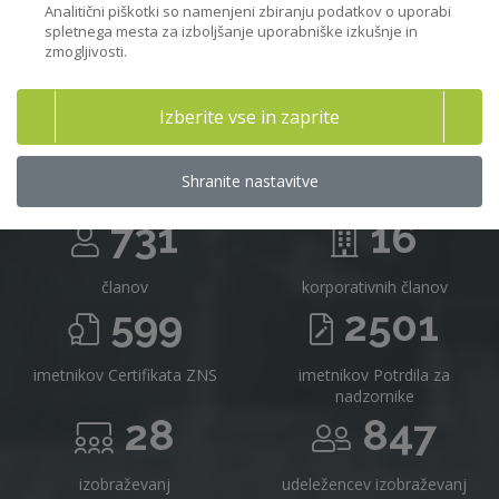
Analitični piškotki so namenjeni zbiranju podatkov o uporabi
spletnega mesta za izboljšanje uporabniške izkušnje in
zmogljivosti.
Združenje nadzornikov Slovenije v
Izberite vse in zaprite
številkah
Shranite nastavitve
731
16
članov
korporativnih članov
599
2501
imetnikov Certifikata ZNS
imetnikov Potrdila za
nadzornike
28
847
izobraževanj
udeležencev izobraževanj