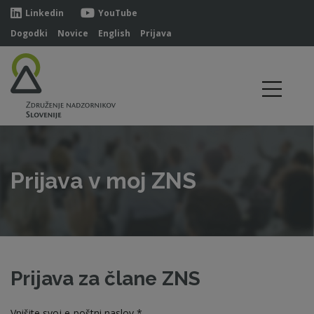
Linkedin
YouTube
Dogodki
Novice
English
Prijava
Prijava v moj ZNS
Prijava za člane ZNS
Vpišite svoj e-poštni naslov *