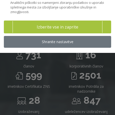
Analitični piškotki so namenjeni zbiranju podatkov o uporabi
spletnega mesta za izboljšanje uporabniške izkušnje in
zmogljivosti.
Združenje nadzornikov Slovenije v
Izberite vse in zaprite
številkah
Shranite nastavitve
731
16
članov
korporativnih članov
599
2501
imetnikov Certifikata ZNS
imetnikov Potrdila za
nadzornike
28
847
izobraževanj
udeležencev izobraževanj