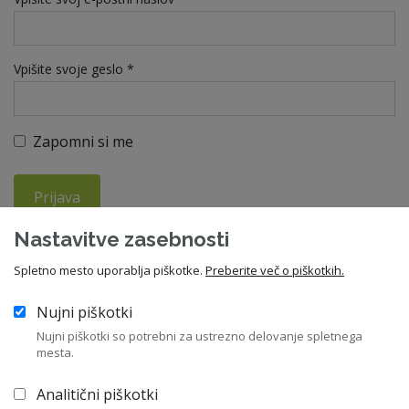
Vpišite svoje geslo *
Zapomni si me
Prijava
Nastavitve zasebnosti
Ste pozabili geslo?
Spletno mesto uporablja piškotke.
Preberite več o piškotkih.
Nujni piškotki
V kolikor še niste član ZNS, vas vabimo da se nam pridružite in
Nujni piškotki so potrebni za ustrezno delovanje spletnega
izkoristite vse ugodnosti članstva. Letna članarina znaša 210
mesta.
EUR, za upokojence pa 55 EUR.
Analitični piškotki
Včlanitev