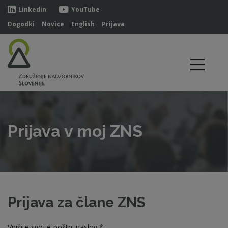
Linkedin
YouTube
Dogodki
Novice
English
Prijava
Prijava v moj ZNS
Prijava za člane ZNS
Vpišite svoj e-poštni naslov *