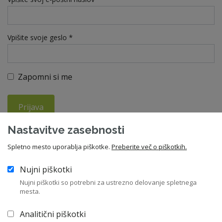
Vpišite svoje geslo *
Zapomni si me
Prijava
Nastavitve zasebnosti
Ste pozabili geslo?
Spletno mesto uporablja piškotke.
Preberite več o piškotkih.
Nujni piškotki
V kolikor še niste član ZNS, vas vabimo da se nam pridružite in
Nujni piškotki so potrebni za ustrezno delovanje spletnega
izkoristite vse ugodnosti članstva. Letna članarina znaša 210
mesta.
EUR, za upokojence pa 55 EUR.
Analitični piškotki
Včlanitev