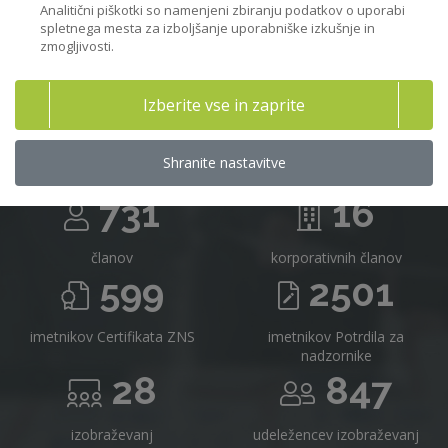
Analitični piškotki so namenjeni zbiranju podatkov o uporabi
spletnega mesta za izboljšanje uporabniške izkušnje in
zmogljivosti.
Združenje nadzornikov Slovenije v
Izberite vse in zaprite
številkah
Shranite nastavitve
731
16
članov
korporativnih članov
599
2501
imetnikov Certifikata ZNS
imetnikov Potrdila za
nadzornike
28
847
izobraževanj
udeležencev izobraževanj