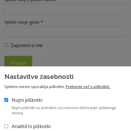
Vpišite svoje geslo *
Zapomni si me
Prijava
Nastavitve zasebnosti
Ste pozabili geslo?
Spletno mesto uporablja piškotke.
Preberite več o piškotkih.
Nujni piškotki
V kolikor še niste član ZNS, vas vabimo da se nam pridružite in
Nujni piškotki so potrebni za ustrezno delovanje spletnega
izkoristite vse ugodnosti članstva. Letna članarina znaša 210
mesta.
EUR, za upokojence pa 55 EUR.
Analitični piškotki
Včlanitev