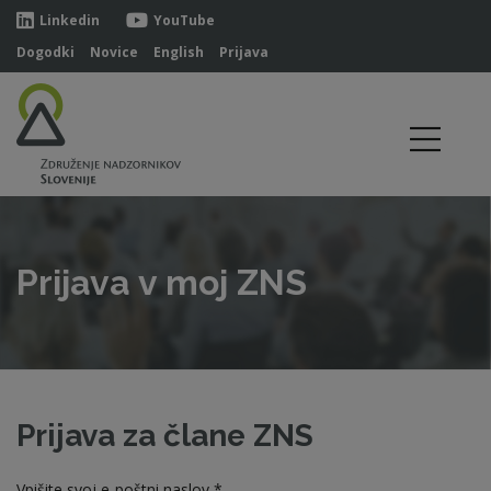
Linkedin
YouTube
Dogodki
Novice
English
Prijava
Prijava v moj ZNS
Prijava za člane ZNS
Vpišite svoj e-poštni naslov *