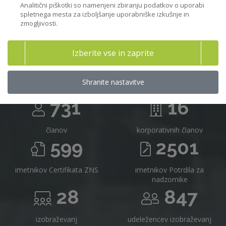
Analitični piškotki so namenjeni zbiranju podatkov o uporabi
spletnega mesta za izboljšanje uporabniške izkušnje in
zmogljivosti.
Združenje nadzornikov Slovenije v
Izberite vse in zaprite
številkah
Shranite nastavitve
731
16
članov
korporativnih članov
599
2501
imetnikov Certifikata ZNS
imetnikov Potrdila za
nadzornike
28
847
izobraževanj
udeležencev izobraževanj