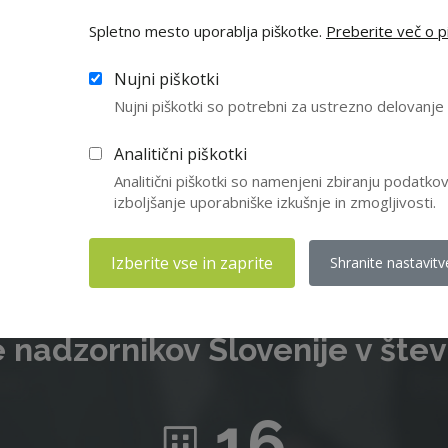
Spletno mesto uporablja piškotke.
Preberite več o pi
e niste član ZNS, vas vabimo da se nam pridružite in izkoristite v
Nujni piškotki
članstva. Letna članarina znaša 210 EUR, za upokojence pa 55 EUR
Nujni piškotki so potrebni za ustrezno delovanj
Včlanitev
Analitični piškotki
Analitični piškotki so namenjeni zbiranju podatk
izboljšanje uporabniške izkušnje in zmogljivosti.
Izberite vse in zaprite
Shranite nastavitv
 nadzornikov Slovenije v štev
16