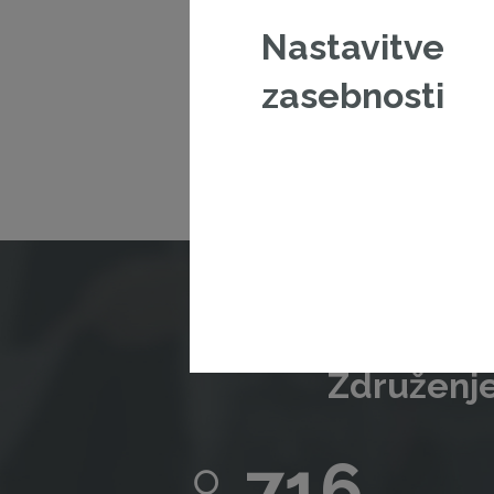
Nastavitve
V kolikor š
zasebnosti
Združenje
716