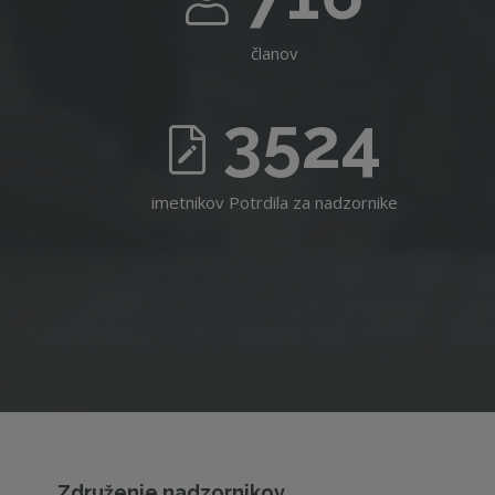
članov
3524
imetnikov Potrdila za nadzornike
Združenje nadzornikov