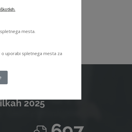
škotkih.
se ugodnosti
.
e spletnega mesta.
ov o uporabi spletnega mesta za
e
ilkah 2025
697