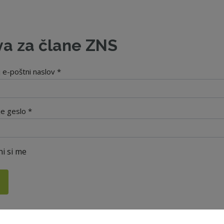
va za člane ZNS
j e-poštni naslov *
je geslo *
i si me
i geslo?