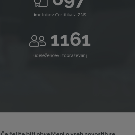
imetnikov Certifikata ZNS
1161
udeležencev izobraževanj
Če želite biti obveščeni o vseh novostih se