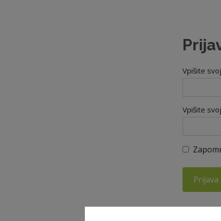
Prija
Vpišite svo
Vpišite svo
Zapomn
Prijava
Ste pozabil