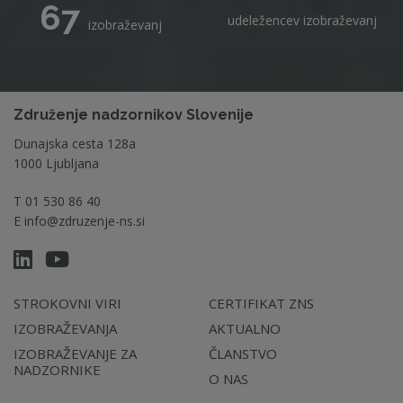
67
udeležencev izobraževanj
izobraževanj
Združenje nadzornikov Slovenije
Dunajska cesta 128a
1000 Ljubljana
T
01 530 86 40
E
info@zdruzenje-ns.si
STROKOVNI VIRI
CERTIFIKAT ZNS
IZOBRAŽEVANJA
AKTUALNO
IZOBRAŽEVANJE ZA
ČLANSTVO
NADZORNIKE
O NAS