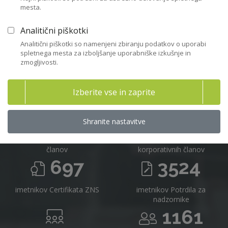
mesta.
Včlanitev
Analitični piškotki
Analitični piškotki so namenjeni zbiranju podatkov o uporabi
spletnega mesta za izboljšanje uporabniške izkušnje in
zmogljivosti.
Združenje nadzornikov Slovenije v
številkah 2025
Izberite vse in zaprite
716
16
Shranite nastavitve
članov
korporativnih članov
697
3524
imetnikov Certifikata ZNS
imetnikov Potrdila za
nadzornike
1161