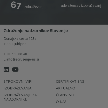
67
udeležencev izobraževanj
izobraževanj
Združenje nadzornikov Slovenije
Dunajska cesta 128a
1000 Ljubljana
T
01 530 86 40
E
info@zdruzenje-ns.si
STROKOVNI VIRI
CERTIFIKAT ZNS
IZOBRAŽEVANJA
AKTUALNO
IZOBRAŽEVANJE ZA
ČLANSTVO
NADZORNIKE
O NAS