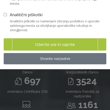
mesta.
Včlanitev
Analitični piškotki
Analitični piškotki so namenjeni zbiranju podatkov o uporabi
spletnega mesta za izboljšanje uporabniške izkušnje in
zmogljivosti.
Združenje nadzornikov Slovenije v
številkah 2025
Izberite vse in zaprite
716
16
Shranite nastavitve
članov
korporativnih članov
697
3524
imetnikov Certifikata ZNS
imetnikov Potrdila za
nadzornike
1161