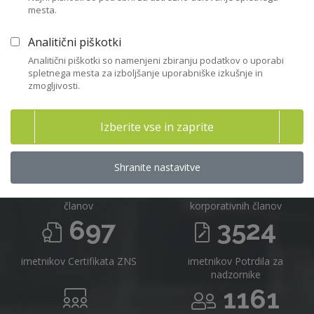
mesta.
Včlanitev
Analitični piškotki
Analitični piškotki so namenjeni zbiranju podatkov o uporabi
spletnega mesta za izboljšanje uporabniške izkušnje in
zmogljivosti.
Združenje nadzornikov Slovenije v
številkah 2025
Izberite vse in zaprite
716
16
Shranite nastavitve
članov
korporativnih članov
697
3524
imetnikov Certifikata ZNS
imetnikov Potrdila za
nadzornike
1161