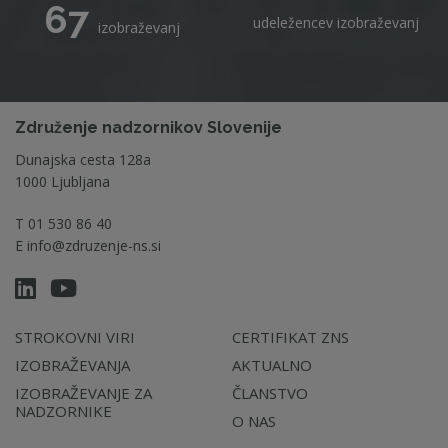
67
udeležencev izobraževanj
izobraževanj
Združenje nadzornikov Slovenije
Dunajska cesta 128a
1000 Ljubljana
T
01 530 86 40
E
info@zdruzenje-ns.si
STROKOVNI VIRI
CERTIFIKAT ZNS
IZOBRAŽEVANJA
AKTUALNO
IZOBRAŽEVANJE ZA
ČLANSTVO
NADZORNIKE
O NAS