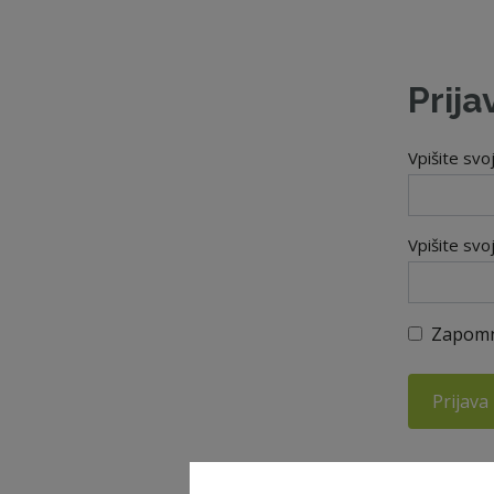
Prija
Vpišite svo
Vpišite svo
Zapomn
Prijava
Ste pozabil