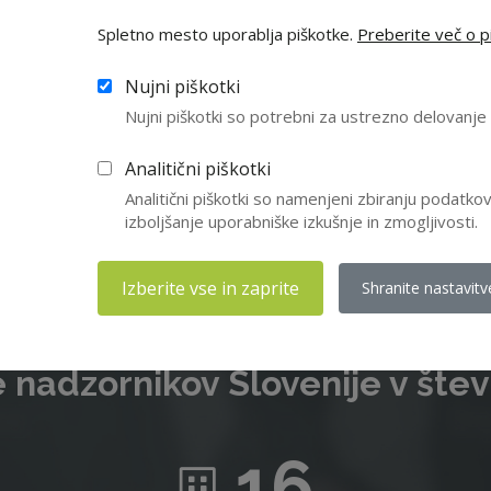
Spletno mesto uporablja piškotke.
Preberite več o pi
e niste član ZNS, vas vabimo da se nam pridružite in izkoristite v
Nujni piškotki
članstva. Letna članarina znaša 210 EUR, za upokojence pa 55 EUR
Nujni piškotki so potrebni za ustrezno delovanj
Včlanitev
Analitični piškotki
Analitični piškotki so namenjeni zbiranju podatk
izboljšanje uporabniške izkušnje in zmogljivosti.
Izberite vse in zaprite
Shranite nastavitv
 nadzornikov Slovenije v štev
16