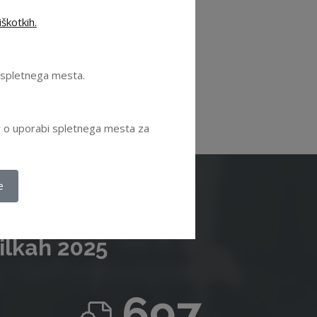
škotkih.
se ugodnosti
.
e spletnega mesta.
ov o uporabi spletnega mesta za
e
ilkah 2025
697