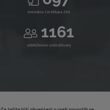
imetnikov Certifikata ZNS
1161
udeležencev izobraževanj
Če želite biti obveščeni o vseh novostih se