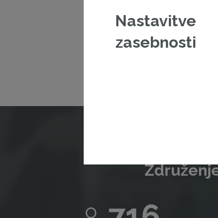
Nastavitve
V kolikor š
zasebnosti
Združenje
716