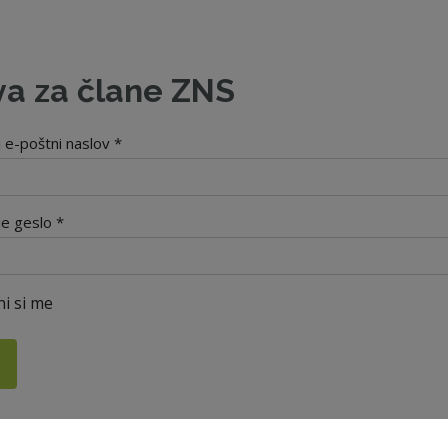
va za člane ZNS
j e-poštni naslov *
je geslo *
i si me
i geslo?