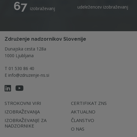
67
udeležencev izobraževanj
izobraževanj
Združenje nadzornikov Slovenije
Dunajska cesta 128a
1000 Ljubljana
T
01 530 86 40
E
info@zdruzenje-ns.si
STROKOVNI VIRI
CERTIFIKAT ZNS
IZOBRAŽEVANJA
AKTUALNO
IZOBRAŽEVANJE ZA
ČLANSTVO
NADZORNIKE
O NAS