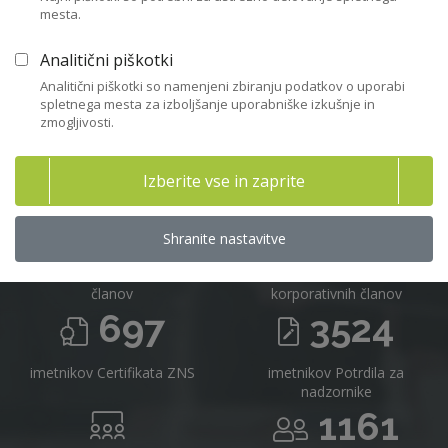
mesta.
Včlanitev
Analitični piškotki
Analitični piškotki so namenjeni zbiranju podatkov o uporabi
spletnega mesta za izboljšanje uporabniške izkušnje in
zmogljivosti.
Združenje nadzornikov Slovenije v
številkah 2025
Izberite vse in zaprite
716
16
Shranite nastavitve
članov
korporativnih članov
697
3524
imetnikov Certifikata ZNS
imetnikov Potrdila za
nadzornike
1161