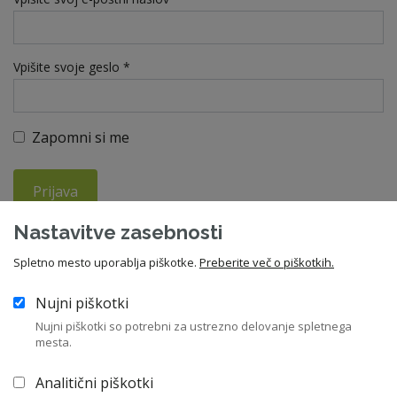
Vpišite svoje geslo *
Zapomni si me
Prijava
Nastavitve zasebnosti
Ste pozabili geslo?
Spletno mesto uporablja piškotke.
Preberite več o piškotkih.
Nujni piškotki
V kolikor še niste član ZNS, vas vabimo da se nam pridružite in
Nujni piškotki so potrebni za ustrezno delovanje spletnega
izkoristite vse ugodnosti članstva. Letna članarina znaša 210
mesta.
EUR, za upokojence pa 55 EUR.
Analitični piškotki
Včlanitev