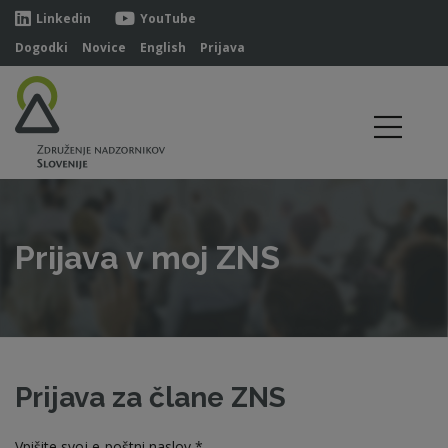
Linkedin
YouTube
Dogodki
Novice
English
Prijava
Prijava v moj ZNS
Prijava za člane ZNS
Vpišite svoj e-poštni naslov *