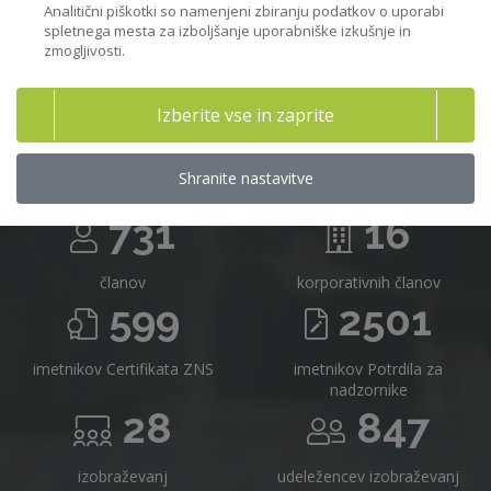
Analitični piškotki so namenjeni zbiranju podatkov o uporabi
spletnega mesta za izboljšanje uporabniške izkušnje in
zmogljivosti.
Združenje nadzornikov Slovenije v
Izberite vse in zaprite
številkah
Shranite nastavitve
731
16
članov
korporativnih članov
599
2501
imetnikov Certifikata ZNS
imetnikov Potrdila za
nadzornike
28
847
izobraževanj
udeležencev izobraževanj