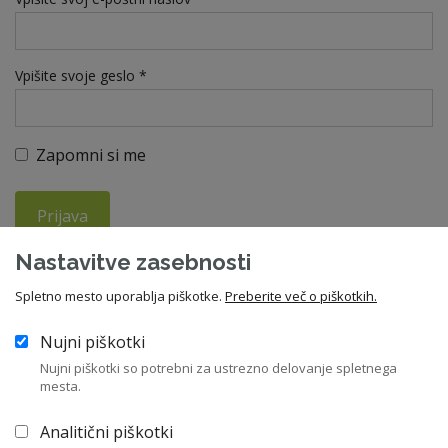
Vpišite svoje geslo *
Zapomni si me
Prijava
Nastavitve zasebnosti
Ste pozabili geslo?
Spletno mesto uporablja piškotke.
Preberite več o piškotkih.
Nujni piškotki
V kolikor še niste član ZNS, vas vabimo da se nam pridružite in
Nujni piškotki so potrebni za ustrezno delovanje spletnega
izkoristite vse ugodnosti članstva. Letna članarina znaša 210
mesta.
EUR, za upokojence pa 55 EUR.
Analitični piškotki
Včlanitev