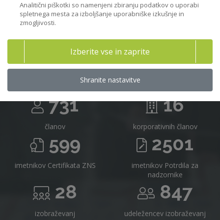
Analitični piškotki so namenjeni zbiranju podatkov o uporabi
spletnega mesta za izboljšanje uporabniške izkušnje in
zmogljivosti.
Združenje nadzornikov Slovenije v
Izberite vse in zaprite
številkah
Shranite nastavitve
731
16
članov
korporativnih članov
599
2501
imetnikov Certifikata ZNS
imetnikov Potrdila za
nadzornike
28
847
izobraževanj
udeležencev izobraževanj