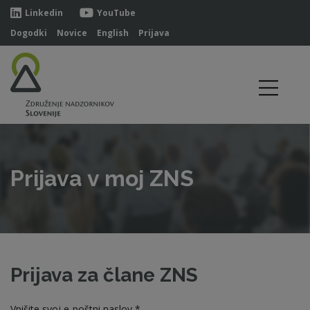
Linkedin
YouTube
Dogodki
Novice
English
Prijava
Prijava v moj ZNS
Prijava za člane ZNS
Vpišite svoj e-poštni naslov *