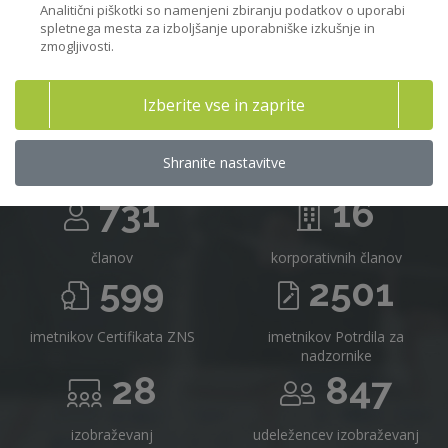
Analitični piškotki so namenjeni zbiranju podatkov o uporabi
spletnega mesta za izboljšanje uporabniške izkušnje in
zmogljivosti.
Združenje nadzornikov Slovenije v
Izberite vse in zaprite
številkah
Shranite nastavitve
731
16
članov
korporativnih članov
599
2501
imetnikov Certifikata ZNS
imetnikov Potrdila za
nadzornike
28
847
izobraževanj
udeležencev izobraževanj