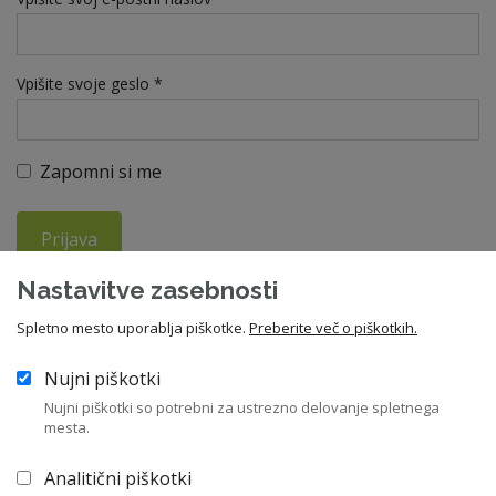
Vpišite svoje geslo *
Zapomni si me
Prijava
Nastavitve zasebnosti
Ste pozabili geslo?
Spletno mesto uporablja piškotke.
Preberite več o piškotkih.
Nujni piškotki
V kolikor še niste član ZNS, vas vabimo da se nam pridružite in
Nujni piškotki so potrebni za ustrezno delovanje spletnega
izkoristite vse ugodnosti članstva. Letna članarina znaša 210
mesta.
EUR, za upokojence pa 55 EUR.
Analitični piškotki
Včlanitev