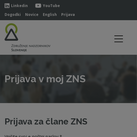
Linkedin
YouTube
Dogodki
Novice
English
Prijava
Prijava v moj ZNS
Prijava za člane ZNS
Vpišite svoj e-poštni naslov *