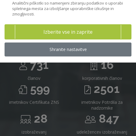
Analitični piškotki so namenjeni zbiranju podatkov o uporabi
spletnega mesta za izboljšanje uporabniške izkušnje in
zmogljivosti.
Združenje nadzornikov Slovenije v
Izberite vse in zaprite
številkah
Shranite nastavitve
731
16
članov
korporativnih članov
599
2501
imetnikov Certifikata ZNS
imetnikov Potrdila za
nadzornike
28
847
izobraževanj
udeležencev izobraževanj