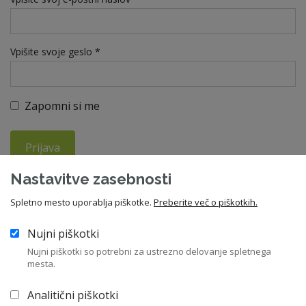
Vpišite svoje geslo *
Zapomni si me
Prijava
Nastavitve zasebnosti
Ste pozabili geslo?
Spletno mesto uporablja piškotke.
Preberite več o piškotkih.
Nujni piškotki
V kolikor še niste član ZNS, vas vabimo da se nam pridružite in
Nujni piškotki so potrebni za ustrezno delovanje spletnega
izkoristite vse ugodnosti članstva. Letna članarina znaša 210
mesta.
EUR, za upokojence pa 55 EUR.
Analitični piškotki
Včlanitev