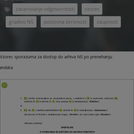
zavarovanje odgovornosti
vzorec
gradivo NS
poslovna skrivnost
zaupnost
Vzorec sporazuma za dostop do arhiva NS po prenehanju
andata