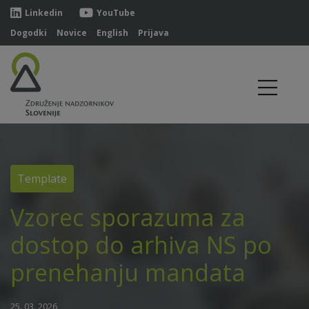
Linkedin
YouTube
Dogodki
Novice
English
Prijava
Template
Vzorec sporazuma za
dostop do arhiva NS po
prenehanju mandata
25. 03. 2026