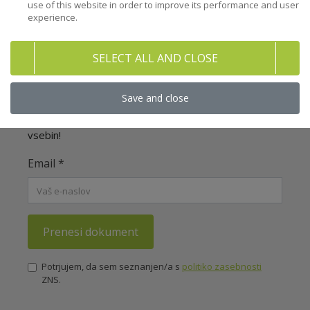
use of this website in order to improve its performance and user
experience.
Brezplačno prenesite celoten
SELECT ALL AND CLOSE
dokument! (1/2)
Save and close
Nečlanom omogočamo prenos dveh celotnih
dokumentov iz naše bogate knjižnice izobraževalnih
vsebin!
Email
*
Prenesi dokument
Potrjujem, da sem seznanjen/a s
politiko zasebnosti
ZNS.