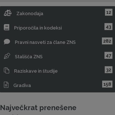
12
Zakonodaja
43
Priporočila in kodeksi
282
Pravni nasveti za člane ZNS
47
Stališča ZNS
32
Raziskave in študije
158
Gradiva
Največkrat prenešene