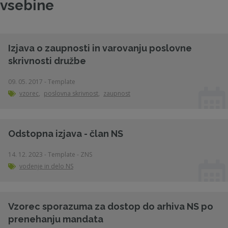
vsebine
Izjava o zaupnosti in varovanju poslovne
skrivnosti družbe
09. 05. 2017 - Template
vzorec
,
poslovna skrivnost
,
zaupnost
Odstopna izjava - član NS
14. 12. 2023 - Template - ZNS
vodenje in delo NS
Vzorec sporazuma za dostop do arhiva NS po
prenehanju mandata