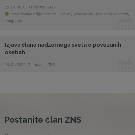
25. 03. 2026 - Template - ZNS
zavarovanje odgovornosti
,
vzorec
,
gradivo NS
,
poslovna skrivnost
,
zaupnost
Izjava člana nadzornega sveta o povezanih
osebah
19. 01. 2024 - Template - ZNS
Postanite član ZNS