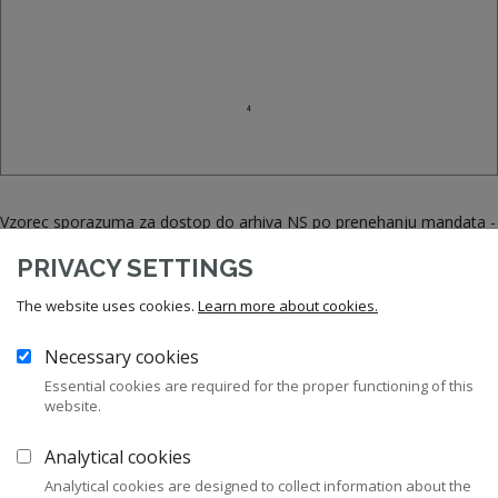
Vzorec sporazuma za dostop do arhiva NS po prenehanju mandata -
SPORAZUM O VAROVANJU IN DOSTOPU DO ZAUPNIH PODATKOV
PRIVACY SETTINGS
.doc
The website uses cookies.
Learn more about cookies.
.pdf
Necessary cookies
Essential cookies are required for the proper functioning of this
website.
Celoten dokument je na voljo samo članom ZNS.
Analytical cookies
Postanite član ZNS
Prijava v moj ZNS
Analytical cookies are designed to collect information about the