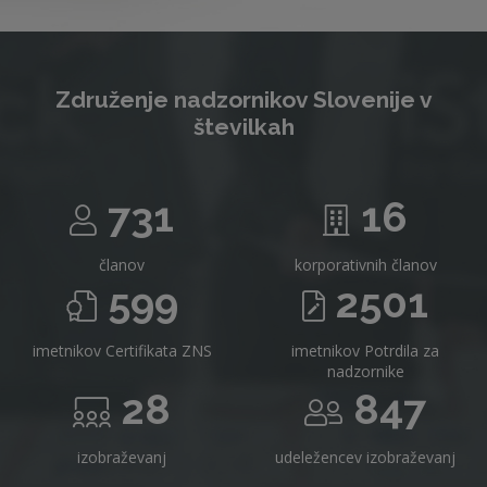
Združenje nadzornikov Slovenije v
številkah
731
16
članov
korporativnih članov
599
2501
imetnikov Certifikata ZNS
imetnikov Potrdila za
nadzornike
28
847
izobraževanj
udeležencev izobraževanj