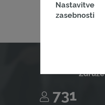
Nastavitve
V kolikor š
zasebnosti
Združen
731