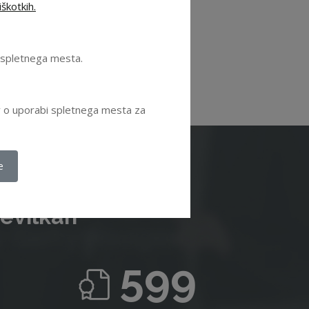
škotkih.
se ugodnosti
.
e spletnega mesta.
ov o uporabi spletnega mesta za
e
tevilkah
599