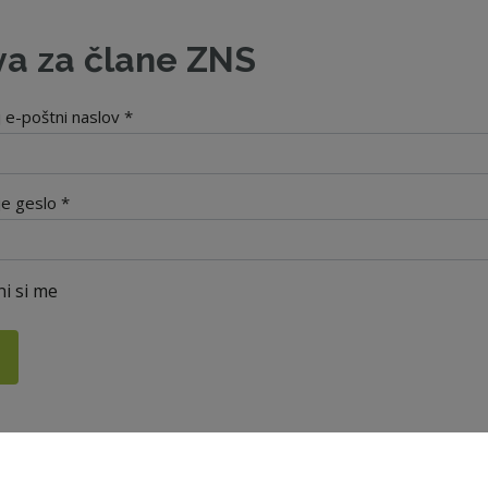
va za člane ZNS
j e-poštni naslov *
je geslo *
i si me
i geslo?