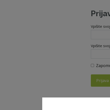
Prija
Vpišite svo
Vpišite svo
Zapomn
Prijava
Ste pozabil