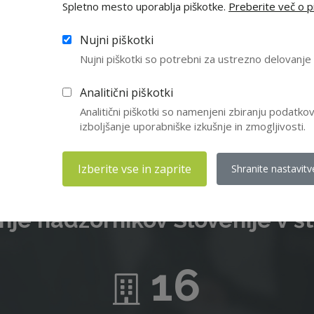
Spletno mesto uporablja piškotke.
Preberite več o pi
e niste član ZNS, vas vabimo da se nam pridružite in izkoristite v
članstva. Letna članarina znaša 210 EUR, za upokojence pa 55 EUR
Nujni piškotki
Nujni piškotki so potrebni za ustrezno delovanj
Včlanitev
Analitični piškotki
Analitični piškotki so namenjeni zbiranju podatk
izboljšanje uporabniške izkušnje in zmogljivosti.
Izberite vse in zaprite
Shranite nastavitv
je nadzornikov Slovenije v š
16