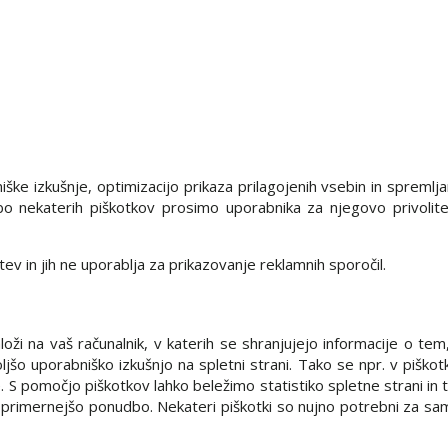
ške izkušnje, optimizacijo prikaza prilagojenih vsebin in spremlja
bo nekaterih piškotkov prosimo uporabnika za njegovo privolite
 in jih ne uporablja za prikazovanje reklamnih sporočil.
oži na vaš računalnik, v katerih se shranjujejo informacije o tem
o uporabniško izkušnjo na spletni strani. Tako se npr. v piškotk
e. S pomočjo piškotkov lahko beležimo statistiko spletne strani i
 primernejšo ponudbo. Nekateri piškotki so nujno potrebni za sam