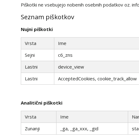
Piškotki ne vsebujejo nobenih osebnih podatkov oz. inform
Seznam piškotkov
Nujni piškotki
Vrsta
Ime
Sejni
c6_zns
Lastni
device_view
Lastni
AcceptedCookies, cookie_track_allow
Analitični piškotki
Vrsta
Ime
Na
Zunanji
_ga, _ga_xxx, _gid
sta