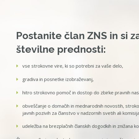
Postanite član ZNS in si z
številne prednosti:
vse strokovne vire, ki so potrebni za vaše delo,
gradiva in posnetke izobraževanj,
hitro strokovno pomoč in dostop do zbirke pravnih na
obveščanje o domačih in mednarodnih novostih, strokov
javnih pozivih za članstvo v nadzornih svetih ali komisij
udeležba na brezplačnih članskih dogodkih in znižana ko