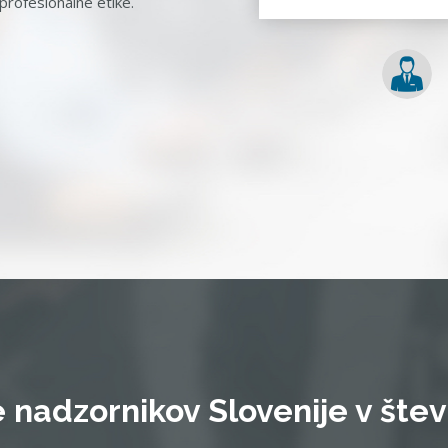
rofesionalne etike.
 nadzornikov Slovenije v štev