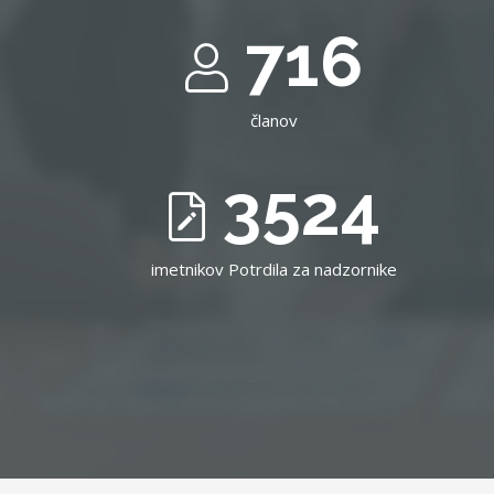
716
članov
3524
imetnikov Potrdila za nadzornike