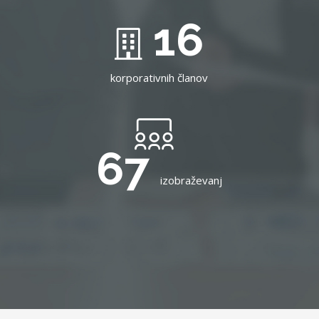
16
korporativnih članov
67
izobraževanj