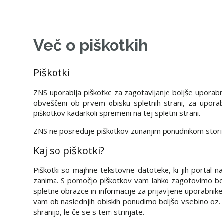
Več o piškotkih
Piškotki
ZNS uporablja piškotke za zagotavljanje boljše uporabni
obveščeni ob prvem obisku spletnih strani, za upora
piškotkov kadarkoli spremeni na tej spletni strani.
ZNS ne posreduje piškotkov zunanjim ponudnikom storitev
Kaj so piškotki?
Piškotki so majhne tekstovne datoteke, ki jih portal nal
zanima. S pomočjo piškotkov vam lahko zagotovimo boljš
spletne obrazce in informacije za prijavljene uporabnik
vam ob naslednjih obiskih ponudimo boljšo vsebino oz.
shranijo, le če se s tem strinjate.