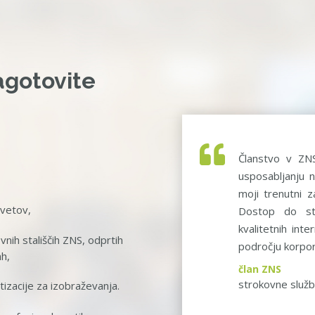
agotovite
Članstvo v ZN
usposabljanju n
moji trenutni z
svetov,
Dostop do st
kvalitetnih int
nih stališčih ZNS, odprtih
področju korpor
ah,
član ZNS
strokovne služ
tizacije za izobraževanja.