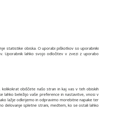
nje statistike obiska. O uporabi piškotkov so uporabniki
v. Uporabnik lahko svojo odločitev v zvezi z uporabo
, kolikokrat obiščete našo stran in kaj vas v teh obiskih
e lahko beležijo vaše preference in nastavitve, vnosi v
n tako lažje odkrijemo in odpravimo morebitne napake ter
o delovanje spletne strani, medtem, ko se ostali lahko