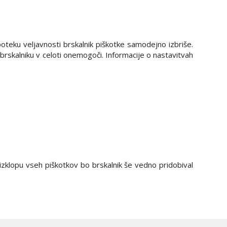
poteku veljavnosti brskalnik piškotke samodejno izbriše.
brskalniku v celoti onemogoči. Informacije o nastavitvah
izklopu vseh piškotkov bo brskalnik še vedno pridobival