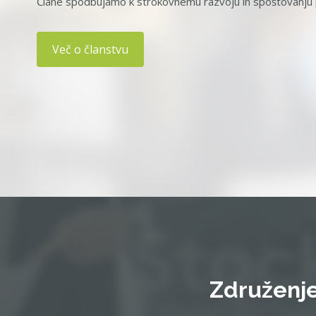
Člane spodbujamo k strokovnemu razvoju in spoštovanju p
Več o članstvu
Združenje