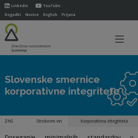
Linkedin
YouTube
Dogodki
Novice
English
Prijava
Slovenske smernice
korporativne integritete
ZNS
Strokovni viri
Korporativna integriteta
Doseganje minimalnih standardov v