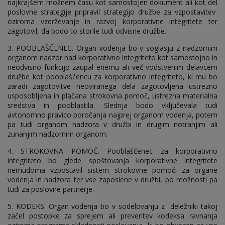
najkrajšem možnem času kot samostojen dokument ali kot del
poslovne strategije pripravil strategijo družbe za vzpostavitev
oziroma vzdrževanje in razvoj korporativne integritete ter
zagotovil, da bodo to storile tudi odvisne družbe.
3. POOBLAŠČENEC. Organ vodenja bo v soglasju z nadzornim
organom nadzor nad korporativno integriteto kot samostojno in
neodvisno funkcijo zaupal enemu ali več vodstvenim delavcem
družbe kot pooblaščencu za korporativno integriteto, ki mu bo
zaradi zagotovitve neoviranega dela zagotovljena ustrezno
usposobljena in plačana strokovna pomoč, ustrezna materialna
sredstva in pooblastila. Slednja bodo vključevala tudi
avtonomno pravico poročanja najprej organom vodenja, potem
pa tudi organom nadzora v družbi in drugim notranjim ali
zunanjim nadzornim organom.
4. STROKOVNA POMOČ. Pooblaščenec za korporativno
integriteto bo glede spoštovanja korporativne integritete
nemudoma vzpostavil sistem strokovne pomoči za organe
vodenja in nadzora ter vse zaposlene v družbi, po možnosti pa
tudi za poslovne partnerje.
5. KODEKS. Organ vodenja bo v sodelovanju z deležniki takoj
začel postopke za sprejem ali preveritev kodeksa ravnanja