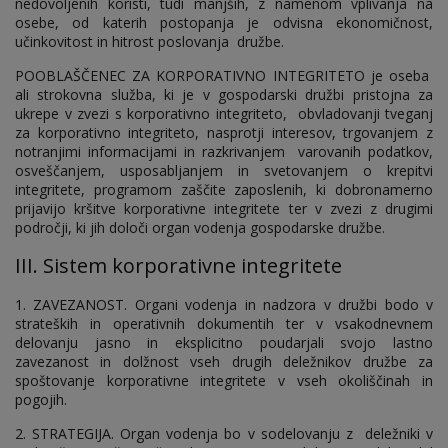
nedovoljenih koristi, tudi manjših, z namenom vplivanja na
osebe, od katerih postopanja je odvisna ekonomičnost,
učinkovitost in hitrost poslovanja družbe.
POOBLAŠČENEC ZA KORPORATIVNO INTEGRITETO je oseba
ali strokovna služba, ki je v gospodarski družbi pristojna za
ukrepe v zvezi s korporativno integriteto, obvladovanji tveganj
za korporativno integriteto, nasprotji interesov, trgovanjem z
notranjimi informacijami in razkrivanjem varovanih podatkov,
osveščanjem, usposabljanjem in svetovanjem o krepitvi
integritete, programom zaščite zaposlenih, ki dobronamerno
prijavijo kršitve korporativne integritete ter v zvezi z drugimi
področji, ki jih določi organ vodenja gospodarske družbe.
III. Sistem korporativne integritete
1. ZAVEZANOST. Organi vodenja in nadzora v družbi bodo v
strateških in operativnih dokumentih ter v vsakodnevnem
delovanju jasno in eksplicitno poudarjali svojo lastno
zavezanost in dolžnost vseh drugih deležnikov družbe za
spoštovanje korporativne integritete v vseh okoliščinah in
pogojih.
2. STRATEGIJA. Organ vodenja bo v sodelovanju z deležniki v