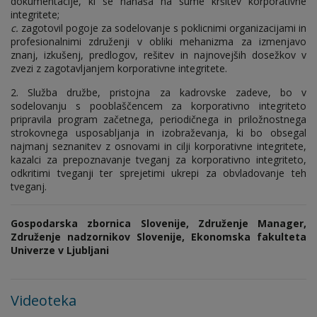
dokumentacije, ki se nanaša na sume kršitev korporativne
integritete;
c.
zagotovil pogoje za sodelovanje s poklicnimi organizacijami in
profesionalnimi združenji v obliki mehanizma za izmenjavo
znanj, izkušenj, predlogov, rešitev in najnovejših dosežkov v
zvezi z zagotavljanjem korporativne integritete.
2. Služba družbe, pristojna za kadrovske zadeve, bo v
sodelovanju s pooblaščencem za korporativno integriteto
pripravila program začetnega, periodičnega in priložnostnega
strokovnega usposabljanja in izobraževanja, ki bo obsegal
najmanj seznanitev z osnovami in cilji korporativne integritete,
kazalci za prepoznavanje tveganj za korporativno integriteto,
odkritimi tveganji ter sprejetimi ukrepi za obvladovanje teh
tveganj.
Gospodarska zbornica Slovenije, Združenje Manager,
Združenje nadzornikov Slovenije, Ekonomska fakulteta
Univerze v Ljubljani
Videoteka