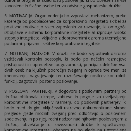
oziroma programa skladnosti poslovanja, ki bo obvezen za vse
zaposlene in fizične osebe ter za odvisne gospodarske družbe.
6. MOTIVACIJA. Organ vodenja bo vzpostavil mehanizem, preko
katerega bo pooblaščenec za korporativno integriteto skrbel za
pozitivno motivacijo vseh zaposlenih za ravnanje, ki omogoča
izboljšave v sistemu korporativne integritete ali izpričuje visoko
stopnjo integritete, vključno z dobrovernimi oziroma utemeljeno
podanimi prijavami kršitev korporativne integritete.
7. NOTRANJI NADZOR. V družbi se bodo vzpostavili oziroma
vzdrževali kontrolni postopki, ki bodo po načelih razmejitve
pristojnosti in opredelitve odgovornosti, principa udeležbe vsaj
dveh oseb na ključnih področjih tveganj in opredelitve meril za
imenovanje, nagrajevanje ter razreševanje nosilcev kontrolnih
funkcij, zagotovili pošteno poslovanje.
8. POSLOVNI PARTNERJI. V dogovoru s poslovnimi partnerji bo
družba oblikovala ukrepe, zahteve in pogoje za uveljavljanje
korporativne integritete v razmerju do poslovnih partnerjev, ki
bodo med drugim vključevali ustrezno dokumentirane skrbne
preglede glede možnih tveganj pred odločitvijo o poslovnem
sodelovanju in po njej, redni nadzor nad njihovim poslovanjem z
družbo, obveščanje o zavezanosti družbe k spoštovanju
korporativne integritete, obenem pa bo glede na ugotovljena