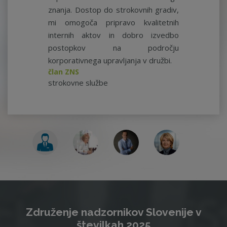
znanja. Dostop do strokovnih gradiv,
mi omogoča pripravo kvalitetnih
internih aktov in dobro izvedbo
postopkov na področju
korporativnega upravljanja v družbi.
član ZNS
strokovne službe
Združenje nadzornikov Slovenije v
številkah 2025