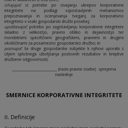
izhajajoč
iz potrebe po izvajanju ukrepov korporativne
integritete na podlagi vzpostavljenih mehanizmov
prepoznavanja in ocenjevanja tveganj za korporativno
integriteto v vsaki gospodarski družbi posebej;
upoštevajoč
potrebo po zagotavljanju korporativne integritete
skladno z velikostjo, pravno obliko in dejavnostjo ter
morebitnimi specifičnimi geografskimi, pravnimi in drugimi
okoliščinami za posamezno gospodarsko družbo; in
pozivajoč
še druge gospodarske subjekte k njihovi uporabi s
ciljem splošnega izboljšanja poslovnih rezultatov in krepitve
družbene odgovornosti;
__________________________ (naziv pravne osebe) sprejema
naslednje
SMERNICE KORPORATIVNE INTEGRITETE
II. Definicije