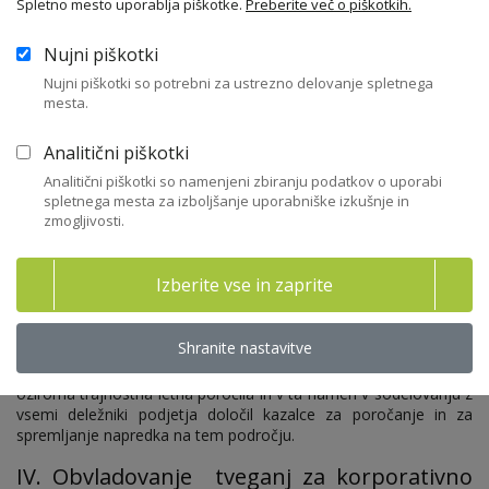
Spletno mesto uporablja piškotke.
Preberite več o piškotkih.
tudi nadzora, o ugotovljenih in odpravljenih nepravilnostih.
12. SANKCIJE. Organ vodenja bo zagotovil, da bodo definicije
Nujni piškotki
disciplinskih kršitev in postopki za njihovo obravnavanje
Nujni piškotki so potrebni za ustrezno delovanje spletnega
omogočali uporabo učinkovitih, sorazmernih in odvračalnih
mesta.
sankcij za zaposlene na vseh ravneh družbe, ki bodo kršili
korporativno integriteto.
Analitični piškotki
13. USTREZNOST IN PRIMERNOST VODSTVENIH DELAVCEV.
Analitični piškotki so namenjeni zbiranju podatkov o uporabi
Organ vodenja bo v najkrajšem možnem času zagotovil
spletnega mesta za izboljšanje uporabniške izkušnje in
sprejem in izvajanje pravil ter postopkov za začetna in
zmogljivosti.
periodična preverjanja ustreznosti in primernosti vodstvenih
delavcev družbe, pri čemer se bo »ustreznost« nanašala na
njihovo znanje, poklicno usposobljenost in izkušnje,
Izberite vse in zaprite
»primernost« pa na njihovo osebno in finančno integriteto ter
morebitna nasprotja interesov.
Shranite nastavitve
14. TRANSPARENTNOST IN POROČANJE. Organ vodenja bo
poročanje o področju korporativne integritete vključil v splošna
oziroma trajnostna letna poročila in v ta namen v sodelovanju z
vsemi deležniki podjetja določil kazalce za poročanje in za
spremljanje napredka na tem področju.
IV. Obvladovanje tveganj za korporativno