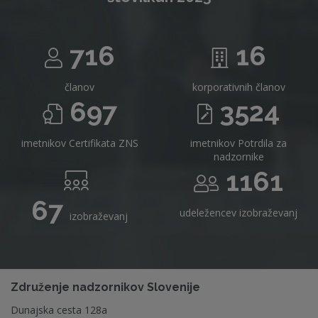
716
16
članov
korporativnih članov
697
3524
imetnikov Certifikata ZNS
imetnikov Potrdila za
nadzornike
1161
67
udeležencev izobraževanj
izobraževanj
Združenje nadzornikov Slovenije
Dunajska cesta 128a