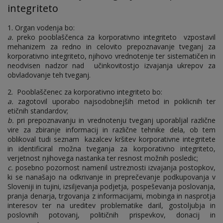
integriteto
1. Organ vodenja bo:
a.
preko pooblaščenca za korporativno integriteto vzpostavil
mehanizem za redno in celovito prepoznavanje tveganj za
korporativno integriteto, njihovo vrednotenje ter sistematičen in
neodvisen nadzor nad učinkovitostjo izvajanja ukrepov za
obvladovanje teh tveganj.
2. Pooblaščenec za korporativno integriteto bo:
a.
zagotovil uporabo najsodobnejših metod in poklicnih ter
etičnih standardov;
b.
pri prepoznavanju in vrednotenju tveganj uporabljal različne
vire za zbiranje informacij in različne tehnike dela, ob tem
oblikoval tudi seznam kazalcev kršitev korporativne integritete
in identificiral možna tveganja za korporativno integriteto,
verjetnost njihovega nastanka ter resnost možnih posledic;
c.
posebno pozornost namenil ustreznosti izvajanja postopkov,
ki se nanašajo na odkrivanje in preprečevanje podkupovanja v
Sloveniji in tujini, izsiljevanja podjetja, pospeševanja poslovanja,
pranja denarja, trgovanja z informacijami, mobinga in nasprotja
interesov ter na ureditev problematike daril, gostoljubja in
poslovnih potovanj, političnih prispevkov, donacij in