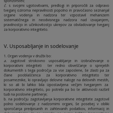
sponzorstev;
č.
s svojimi ugotovitvami, predlogi in priporočili za odpravo
tveganj oziroma nepravilnosti popolno in pravočasno seznanjal
organe vodenja in nadzora ter vzpostavil mehanizem
sistematičnega in neodvisnega nadzora nad izvajanjem,
pravilnostjo in učinkovitostjo ukrepov za obvladovanje tveganj
za korporativno integriteto.
V. Usposabljanje in sodelovanje
1. Organ vodenja v družbi bo:
a.
zagotovil strokovno usposabljanje in izobraževanje o
korporativni integriteti ter redno obveščanje o sprejetih
dokumentih s tega področja za vse zaposlene, še zlasti pa za
člane pooblaščenca za korporativno integriteto ter
posameznike, ki opravljajo delovne naloge na delovnih mestih,
ki so ali bi lahko bila izpostavljena večjim tveganjem za
korporativno integriteto, po potrebi pa bo te aktivnosti razširil
tudi na poslovne partnerje;
b. na področju zagotavljanja korporativne integritete zagotovil
polno sodelovanje z nadzornimi organi, še posebej v obliki
sporočanja predpisanih in zahtevanih podatkov, informacij in