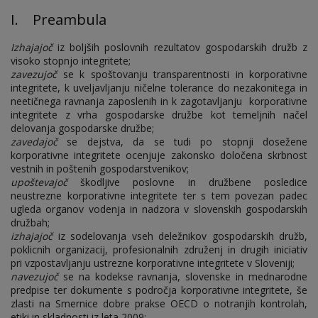
I. Preambula
Izhajajoč
iz boljših poslovnih rezultatov gospodarskih družb z
visoko stopnjo integritete;
zavezujoč
se k spoštovanju transparentnosti in korporativne
integritete, k uveljavljanju ničelne tolerance do nezakonitega in
neetičnega ravnanja zaposlenih in k zagotavljanju korporativne
integritete z vrha gospodarske družbe kot temeljnih načel
delovanja gospodarske družbe;
zavedajoč
se dejstva, da se tudi po stopnji dosežene
korporativne integritete ocenjuje zakonsko določena skrbnost
vestnih in poštenih gospodarstvenikov;
upoštevajoč
škodljive poslovne in družbene posledice
neustrezne korporativne integritete ter s tem povezan padec
ugleda organov vodenja in nadzora v slovenskih gospodarskih
družbah;
izhajajoč
iz sodelovanja vseh deležnikov gospodarskih družb,
poklicnih organizacij, profesionalnih združenj in drugih iniciativ
pri vzpostavljanju ustrezne korporativne integritete v Sloveniji;
navezujoč
se na kodekse ravnanja, slovenske in mednarodne
predpise ter dokumente s področja korporativne integritete, še
zlasti na Smernice dobre prakse OECD o notranjih kontrolah,
etiki in skladnosti iz leta 2009;