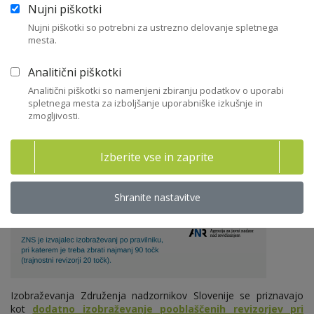
Nujni piškotki
Nujni piškotki so potrebni za ustrezno delovanje spletnega
Plačilo stroškov za izobraževanje
mesta.
članov NS ni boniteta
Analitični piškotki
Plačila stroškov, ki jih družba zagotavlja za izobraževanje članov
Analitični piškotki so namenjeni zbiranju podatkov o uporabi
NS, niso boniteta, če gre za izobraževanje, ki je v zvezi s
spletnega mesta za izboljšanje uporabniške izkušnje in
poslovanjem družbe.
zmogljivosti.
NOVO: ANR
Izberite vse in zaprite
Shranite nastavitve
Izobraževanja Združenja nadzornikov Slovenije se priznavajo
kot
dodatno izobraževanje pooblaščenih revizorjev pri