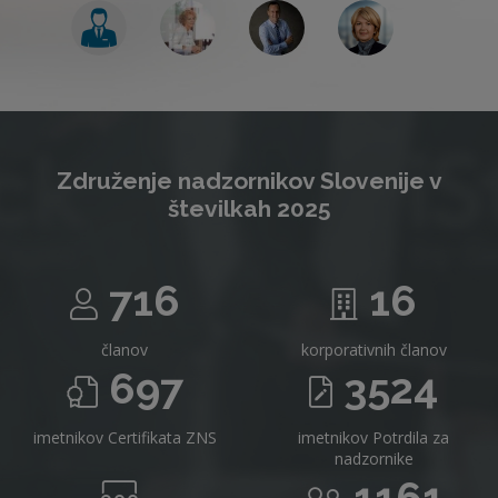
Združenje nadzornikov Slovenije v
številkah 2025
716
16
članov
korporativnih članov
697
3524
imetnikov Certifikata ZNS
imetnikov Potrdila za
nadzornike
1161