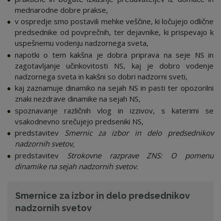
mednarodne dobre prakse,
v ospredje smo postavili mehke veščine, ki ločujejo odlične
predsednike od povprečnih, ter dejavnike, ki prispevajo k
uspešnemu vodenju nadzornega sveta,
napotki o tem kakšna je dobra priprava na seje NS in
zagotavljanje učinkovitosti NS, kaj je dobro vodenje
nadzornega sveta in kakšni so dobri nadzorni sveti,
kaj zaznamuje dinamiko na sejah NS in pasti ter opozorilni
znaki nezdrave dinamike na sejah NS,
spoznavanje različnih vlog in izzivov, s katerimi se
vsakodnevno srečujejo predseniki NS,
predstavitev
Smernic za izbor in delo predsednikov
nadzornih svetov,
predstavitev
Strokovne razprave ZNS: O pomenu
dinamike na sejah nadzornih svetov.
Smernice za izbor in delo predsednikov
nadzornih svetov