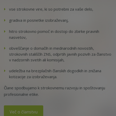
vse strokovne vire, ki so potrebni za vaše delo,
gradiva in posnetke izobraževanj,
hitro strokovno pomoč in dostop do zbirke pravnih
nasvetov,
obveščanje o domačih in mednarodnih novostih,
strokovnih stališčih ZNS, odprtih javnih pozivih za članstvo
v nadzornih svetih ali komisijah,
udeležba na brezplačnih članskih dogodkih in znižana
kotizacije za izobraževanja.
Člane spodbujamo k strokovnemu razvoju in spoštovanju
profesionalne etike.
Več o članstvu