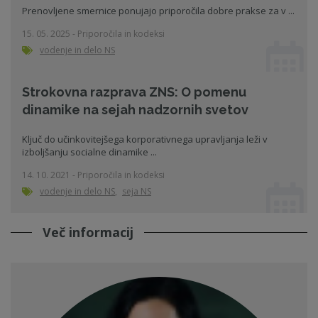
Prenovljene smernice ponujajo priporočila dobre prakse za v ...
15. 05. 2025 - Priporočila in kodeksi
vodenje in delo NS
Strokovna razprava ZNS: O pomenu
dinamike na sejah nadzornih svetov
Ključ do učinkovitejšega korporativnega upravljanja leži v
izboljšanju socialne dinamike ...
14. 10. 2021 - Priporočila in kodeksi
vodenje in delo NS
,
seja NS
Več informacij