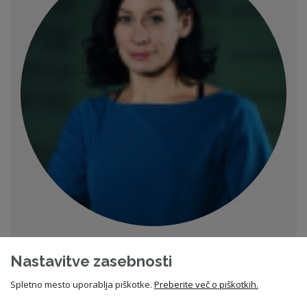
mag. Rada Sibila Potočnik
pomočnica izvršne direktorice
Nastavitve zasebnosti
Združenje nadzornikov Slovenije
01 530 86 44
Spletno mesto uporablja piškotke.
Preberite več o piškotkih.
e-pošta