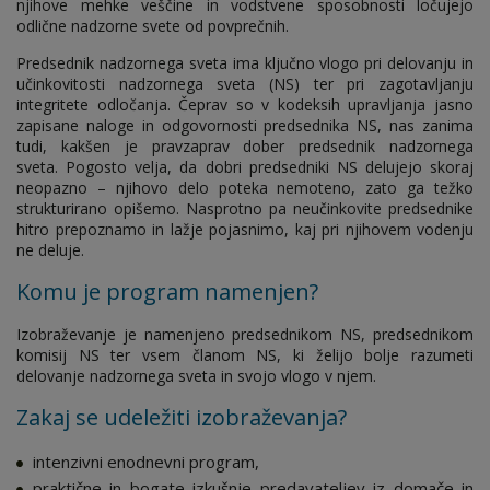
njihove mehke veščine in vodstvene sposobnosti ločujejo
odlične nadzorne svete od povprečnih.
Predsednik nadzornega sveta ima ključno vlogo pri delovanju in
učinkovitosti nadzornega sveta (NS) ter pri zagotavljanju
integritete odločanja. Čeprav so v kodeksih upravljanja jasno
zapisane naloge in odgovornosti predsednika NS, nas zanima
tudi, kakšen je pravzaprav dober predsednik nadzornega
sveta. Pogosto velja, da dobri predsedniki NS delujejo skoraj
neopazno – njihovo delo poteka nemoteno, zato ga težko
strukturirano opišemo. Nasprotno pa neučinkovite predsednike
hitro prepoznamo in lažje pojasnimo, kaj pri njihovem vodenju
ne deluje.
Komu je program namenjen?
Izobraževanje je namenjeno predsednikom NS, predsednikom
komisij NS ter vsem članom NS, ki želijo bolje razumeti
delovanje nadzornega sveta in svojo vlogo v njem.
Zakaj se udeležiti izobraževanja?
intenzivni enodnevni program,
praktične in bogate izkušnje predavateljev iz domače in