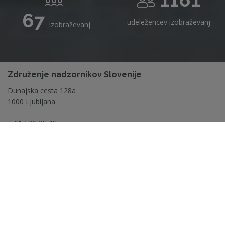
67
udeležencev izobraževanj
izobraževanj
Združenje nadzornikov Slovenije
Dunajska cesta 128a
1000 Ljubljana
T
01 530 86 40
E
info@zdruzenje-ns.si
STROKOVNI VIRI
CERTIFIKAT ZNS
IZOBRAŽEVANJA
AKTUALNO
IZOBRAŽEVANJE ZA
ČLANSTVO
NADZORNIKE
O NAS