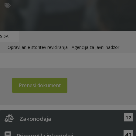
SDA
Opravljanje storitev revidiranja - Agencija za javni nadzor
Prenesi dokument
12
Zakonodaja
43
Priporočila in kodeksi