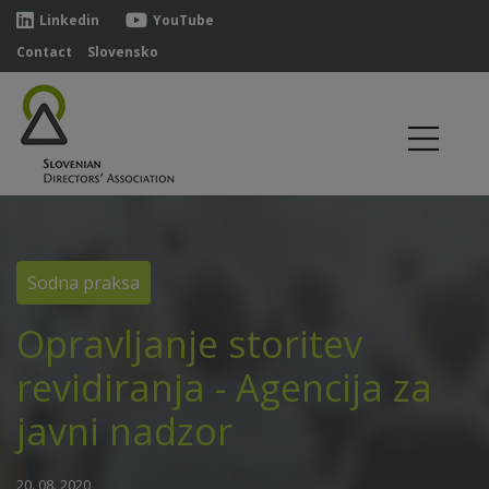
Linkedin
YouTube
Contact
Slovensko
Sodna praksa
Opravljanje storitev
revidiranja - Agencija za
javni nadzor
20. 08. 2020