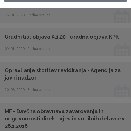
Trbovlje 16. 1. 2020
16. 01. 2020 - Sodna praksa
Uradni list objava 9.1.20 - uradna objava KPK
09. 01. 2020 - Sodna praksa
Opravljanje storitev revidiranja - Agencija za
javni nadzor
20. 08. 2020 - Sodna praksa
MF - Davčna obravnava zavarovanja in
odgovornosti direktorjev in vodilnih delavcev
28.1.2016