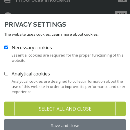
282
Pravni nasveti za člane ZNS
PRIVACY SETTINGS
47
Stališča ZNS
The website uses cookies.
Learn more about cookies.
32
Necessary cookies
Raziskave in študije
Essential cookies are required for the proper functioning of this
website.
158
Gradiva
Analytical cookies
Analytical cookies are designed to collect information about the
use of this website in order to improve its performance and user
Največkrat prenešene
experience.
vsebine
SELECT ALL AND CLOSE
Ugotovitve komisije o ravnanju upanje občine
Save and close