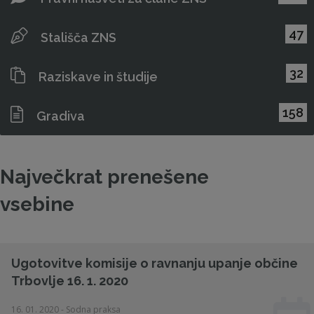
47
Stališča ZNS
32
Raziskave in študije
158
Gradiva
Največkrat prenešene
vsebine
Ugotovitve komisije o ravnanju upanje občine
Trbovlje 16. 1. 2020
16. 01. 2020 - Sodna praksa