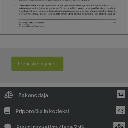
Prenesi dokument
12
Zakonodaja
43
Priporočila in kodeksi
282
Pravni nasveti za člane ZNS