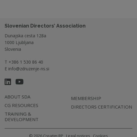
Slovenian Directors’ Association
Dunajska cesta 128a
1000 Ljubljana
Slovenia
T
+386 1 530 86 40
E
info@zdruzenje-ns.si
ABOUT SDA
MEMBERSHIP
CG RESOURCES
DIRECTORS CERTIFICATION
TRAINING &
DEVELOPMENT
© 2026 Creatim RP
Legal notices
Cookies