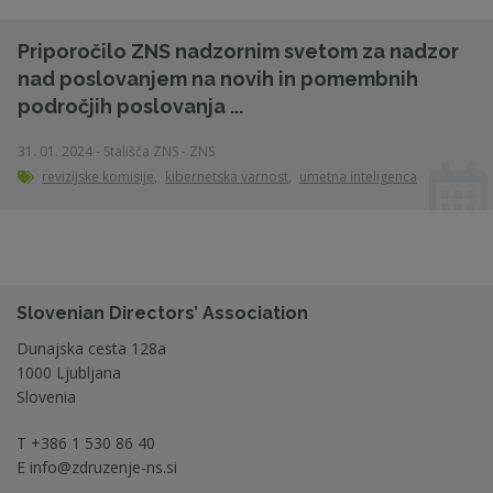
Priporočilo ZNS nadzornim svetom za nadzor
nad poslovanjem na novih in pomembnih
področjih poslovanja ...
31. 01. 2024 - Stališča ZNS - ZNS
revizijske komisije
,
kibernetska varnost
,
umetna inteligenca
Slovenian Directors’ Association
Dunajska cesta 128a
1000 Ljubljana
Slovenia
T
+386 1 530 86 40
E
info@zdruzenje-ns.si