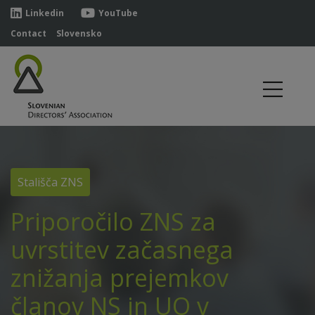
Linkedin
YouTube
Contact
Slovensko
Stališča ZNS
Priporočilo ZNS za
uvrstitev začasnega
znižanja prejemkov
članov NS in UO v