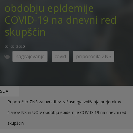
obdobju epidemije
COVID-19 na dnevni red
skupščin
05. 05. 2020
nagrajevanje
covid
priporočila ZNS
SDA
Priporočilo ZNS za uvrstitev začasnega znižanja prejemkov
članov NS in UO v obdobju epidemije COVID-19 na dnevni red
skupščin