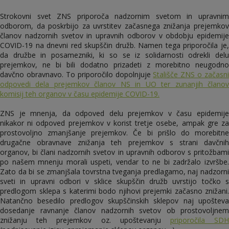
Strokovni svet ZNS priporoča nadzornim svetom in upravnim
odborom, da poskrbijo za uvrstitev začasnega znižanja prejemkov
članov nadzornih svetov in upravnih odborov v obdobju epidemije
COVID-19 na dnevni red skupščin družb. Namen tega priporočila je,
da družbe in posamezniki, ki so se iz solidarnosti odrekli delu
prejemkov, ne bi bili dodatno prizadeti z morebitno neugodno
davčno obravnavo. To priporočilo dopolnjuje
Stališče ZNS o začasni
odpovedi dela prejemkov članov NS in UO ter zunanjih članov
komisij teh organov v času epidemije COVID-19.
ZNS je mnenja, da odpoved delu prejemkov v času epidemije
nikakor ni odpoved prejemkov v korist tretje osebe, ampak gre za
prostovoljno zmanjšanje prejemkov. Če bi prišlo do morebitne
drugačne obravnave znižanja teh prejemkov s strani davčnih
organov, bi člani nadzornih svetov in upravnih odborov s pritožbami
po našem mnenju morali uspeti, vendar to ne bi zadržalo izvršbe.
Zato da bi se zmanjšala tovrstna tveganja predlagamo, naj nadzorni
sveti in upravni odbori v sklice skupščin družb uvrstijo točko s
predlogom sklepa s katerimi bodo njihovi prejemki začasno znižani.
Natančno besedilo predlogov skupščinskih sklepov naj upošteva
dosedanje ravnanje članov nadzornih svetov ob prostovoljnem
znižanju teh prejemkov oz. upoštevanju
priporočila SD