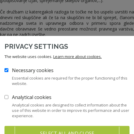
(podpisovanje izjav, sprejemanje sklepov organov,...).
Če družbam iz kateregakoli razloga te točke ne bo uspelo uvrstiti na
dnevni red skupščine ali če ta na skupščini ne bi bil sprejet, članom
nadzornega sveta in upravnega odbora v primeru spora glede
davčne obravnave še vedno preostane možnost pravnega varstva,
kar pa ne zadrži izvršbe.
PRIVACY SETTINGS
The website uses cookies.
Learn more about cookies.
Prenesi dokument
Necessary cookies
Essential cookies are required for the proper functioning of this
website.
12
Zakonodaja
Analytical cookies
Analytical cookies are designed to collect information about the
use of this website in order to improve its performance and user
43
Priporočila in kodeksi
experience.
282
Pravni nasveti za člane ZNS
SELECT ALL AND CLOSE