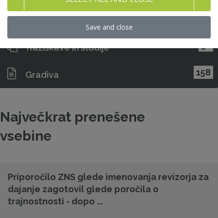
47
Stališča ZNS
Save and close
32
Raziskave in študije
158
Gradiva
Največkrat prenešene
vsebine
Priporočilo ZNS glede imenovanja revizorja za
dajanje zagotovil glede poročila o
trajnostnosti - dopo ...