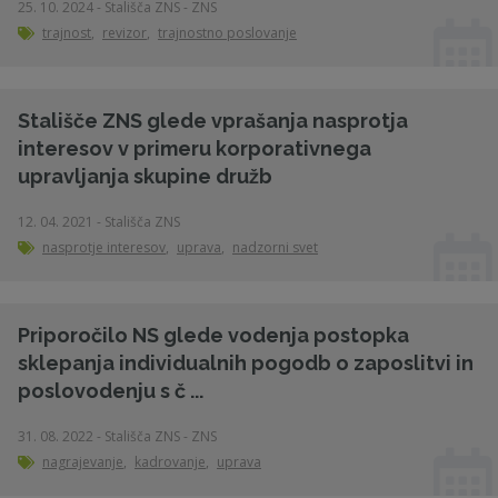
25. 10. 2024 - Stališča ZNS - ZNS
trajnost
,
revizor
,
trajnostno poslovanje
Stališče ZNS glede vprašanja nasprotja
interesov v primeru korporativnega
upravljanja skupine družb
12. 04. 2021 - Stališča ZNS
nasprotje interesov
,
uprava
,
nadzorni svet
Priporočilo NS glede vodenja postopka
sklepanja individualnih pogodb o zaposlitvi in
poslovodenju s č ...
31. 08. 2022 - Stališča ZNS - ZNS
nagrajevanje
,
kadrovanje
,
uprava