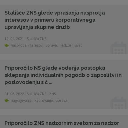
Stališče ZNS glede vprašanja nasprotja
interesov v primeru korporativnega
upravljanja skupine družb
12. 04. 2021 - Stališča ZNS
nasprotje interesov
,
uprava
,
nadzorni svet
Priporočilo NS glede vodenja postopka
sklepanja individualnih pogodb o zaposlitvi in
poslovodenju s č ...
31. 08. 2022 - Stališča ZNS - ZNS
nagrajevanje
,
kadrovanje
,
uprava
Priporočilo ZNS nadzornim svetom za nadzor