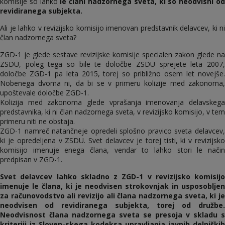
komisije so lahko
le člani nadzornega sveta, ki so neodvisni o
revidiranega subjekta.
Ali je lahko v revizijsko komisijo imenovan predstavnik delavcev, ki ni
član nadzornega sveta?
ZGD-1 je glede sestave revizijske komisije specialen zakon glede na
ZSDU, poleg tega so bile te določbe ZSDU sprejete leta 2007,
določbe ZGD-1 pa leta 2015, torej so približno osem let novejše.
Nobenega dvoma ni, da bi se v primeru kolizije med zakonoma,
upoštevale določbe ZGD-1.
Kolizija med zakonoma glede vprašanja imenovanja delavskega
predstavnika, ki ni član nadzornega sveta, v revizijsko komisijo, v tem
primeru niti ne obstaja.
ZGD-1 namreč natančneje opredeli splošno pravico sveta delavcev,
ki je opredeljena v ZSDU. Svet delavcev je torej tisti, ki v revizijsko
komisijo imenuje enega člana, vendar to lahko stori le način
predpisan v ZGD-1.
Svet delavcev lahko skladno z ZGD-1 v revizijsko komisijo
imenuje le člana, ki je neodvisen strokovnjak in usposobljen
za računovodstvo ali revizijo ali člana nadzornega sveta, ki je
neodvisen od revidiranega subjekta, torej od družbe.
Neodvisnost člana nadzornega sveta se presoja v skladu s
kriteriji iz Sloven-skega kodeksa upravljanja javnih delniških