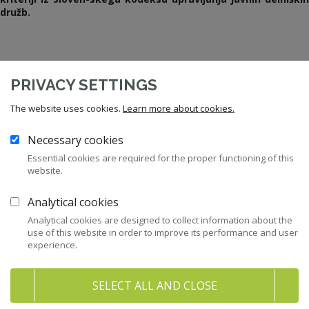
družb.
PRIVACY SETTINGS
Prenesi dokument
The website uses cookies.
Learn more about cookies.
Necessary cookies
Essential cookies are required for the proper functioning of this
website.
12
Zakonodaja
Analytical cookies
43
Priporočila in kodeksi
Analytical cookies are designed to collect information about the
use of this website in order to improve its performance and user
experience.
282
Pravni nasveti za člane ZNS
SELECT ALL AND CLOSE
47
Stališča ZNS