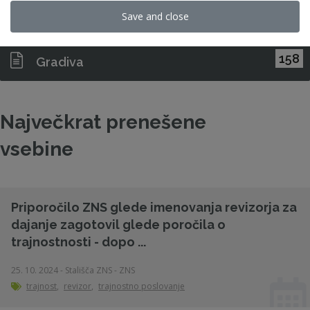
Save and close
32
Raziskave in študije
158
Gradiva
Največkrat prenešene
vsebine
Priporočilo ZNS glede imenovanja revizorja za
dajanje zagotovil glede poročila o
trajnostnosti - dopo ...
25. 10. 2024 - Stališča ZNS - ZNS
trajnost
,
revizor
,
trajnostno poslovanje