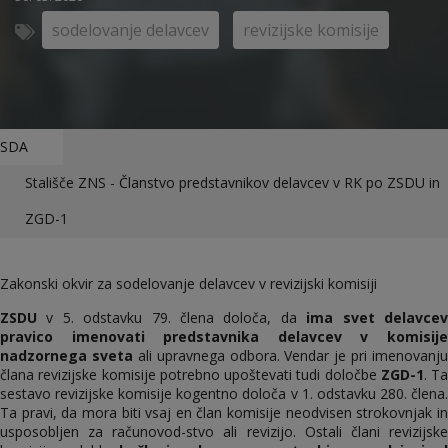
sodelovanje delavcev
revizijske komisije
SDA
Stališče ZNS - Članstvo predstavnikov delavcev v RK po ZSDU in
ZGD-1
Zakonski okvir za sodelovanje delavcev v revizijski komisiji
ZSDU
v 5. odstavku 79. člena določa, da
ima svet delavce
pravico imenovati predstavnika delavcev v komisije
nadzornega sveta
ali upravnega odbora. Vendar je pri imenovanju
člana revizijske komisije potrebno upoštevati tudi določbe
ZGD-1
. Ta
sestavo revizijske komisije kogentno določa v 1. odstavku 280. člena.
Ta pravi, da mora biti vsaj en član komisije neodvisen strokovnjak in
usposobljen za računovod-stvo ali revizijo. Ostali člani revizijske