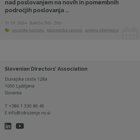
nad poslovanjem na novih in pomembnih
področjih poslovanja ...
31. 01. 2024 - Stališča ZNS - ZNS
revizijske komisije
,
kibernetska varnost
,
umetna inteligenca
Slovenian Directors’ Association
Dunajska cesta 128a
1000 Ljubljana
Slovenia
T
+386 1 530 86 40
E
info@zdruzenje-ns.si