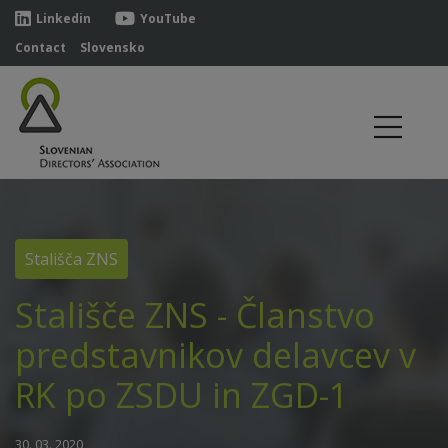
Linkedin
YouTube
Contact
Slovensko
Stališča ZNS
Stališče ZNS - Članstvo
predstavnikov delavcev v
RK po ZSDU in ZGD-1
30. 03. 2020