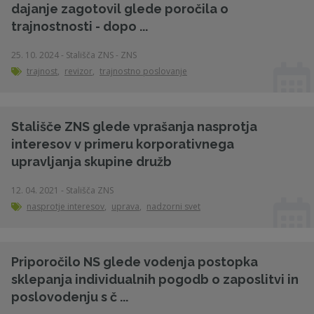
dajanje zagotovil glede poročila o
trajnostnosti - dopo ...
25. 10. 2024 - Stališča ZNS - ZNS
trajnost
,
revizor
,
trajnostno poslovanje
Stališče ZNS glede vprašanja nasprotja
interesov v primeru korporativnega
upravljanja skupine družb
12. 04. 2021 - Stališča ZNS
nasprotje interesov
,
uprava
,
nadzorni svet
Priporočilo NS glede vodenja postopka
sklepanja individualnih pogodb o zaposlitvi in
poslovodenju s č ...