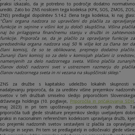
praksi izkazalo, da je potrebno to področje dodatno normativno
urediti. Zato bo ZNS nosilcem tega kodeksa (KPK, SOS, ZMOS, ZOS,
ZNS) predlagal dopolnitev 5.14.2 člena tega kodeksa, ki naj glasi:
"Člani organa nadzora so upravičeni do plačila za opravljanje
funkcije in sejnine v višini kot ju določi skupščina. Višina plačila
naj bo prilagojena finančnemu stanju v družbi in zahtevnosti
funkcije. Priporoča se, da je plačilo za opravljanje funkcije za
predsednika organa nadzora vsaj 50 % višje kot za člana ter da
člani komisij, če so te oblikovane, prejmejo dodatno plačilo.
Zunanji člani komisij so za delo v komisijah plačani iz sredstev,
namenjenih za delo nadzornega sveta. Višino plačila zunanjih
članov določi nadzorni svet v ustreznem razmerju do plačila
članov nadzornega sveta in ni vezana na skupščinski sklep
."
ZNS za družbe s kapitalsko udeležbo lokalnih skupnosti v
nadaljevanju priporoča, da za ureditev višine prejemkov nadzornih
svetov v teh družbah smiselno sledijo priporočilom Slovenskega
državnega holdinga (10. poglavje,
Priporočila in pričakovanja SDH
,
maj 2023) in pri tem upoštevajo posebnosti svojih družb. Ta
priporočila tudi glede strukture prejemkov sledijo uveljavljeni dobri
praksi in nacionalnim referenčnim kodeksom upravljanja družb, kjer
so prejemki nadzornih svetov sestavljeni iz plačila za opravljanje
funkcije in sejnin. Pri tem se predlagatelji in odločevalci glede višine