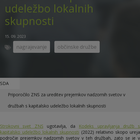
udeležbo lokalnih
skupnosti
15. 09. 2023
nagrajevanje
občinske družbe
SDA
Priporočilo ZNS za ureditev prejemkov nadzornih svetov v
družbah s kapitalsko udeležbo lokalnih skupnosti
Strokovni svet ZNS
ugotavlja, da
Kodeks upravljanja družb s
kapitalsko udeležbo lokalnih skupnosti
(2022) relativno skopo urej
področje prejemkov nadzornih svetov v teh družbah, zato se je v