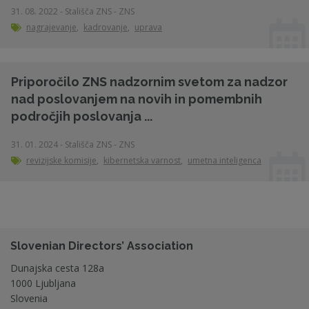
31. 08. 2022 - Stališča ZNS - ZNS
nagrajevanje
,
kadrovanje
,
uprava
Priporočilo ZNS nadzornim svetom za nadzor
nad poslovanjem na novih in pomembnih
področjih poslovanja ...
31. 01. 2024 - Stališča ZNS - ZNS
revizijske komisije
,
kibernetska varnost
,
umetna inteligenca
Slovenian Directors’ Association
Dunajska cesta 128a
1000 Ljubljana
Slovenia