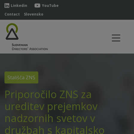
Linkedin
YouTube
Contact
Slovensko
Stališča ZNS
Priporočilo ZNS za
ureditev prejemkov
nadzornih svetov v
družbah s kapitalsko