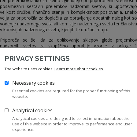
teh prejemkov lahko smiselno zgledujejo po priporočenih vrednostih
posameznih sestavin prejemkov nadzornih svetov, ki upoštevajo
velikost družbe, finančno stanje in kompleksnost poslovanja. Enako
velja za priporočila za doplačila za opravljanje dodatnih nalog kot so
vodenje nadzornega sveta ali komisije nadzornega sveta ter članstva
v komisijah nadzornega sveta, kjer jih te družbe imajo.
Priporoča se še, da za oblikovanje sklepov glede prejemkov
nadzornih svetov za skupščino uporabijo vzorce iz priloge 1
predmetnega dokumenta v delih, ki so za družbe s kapitalsko
udeležbo lokalnih skupnosti primerni.
PRIVACY SETTINGS
The website uses cookies.
Learn more about cookies.
Necessary cookies
Prenesi dokument
Essential cookies are required for the proper functioning of this
website.
Analytical cookies
12
Analytical cookies are designed to collect information about the
Zakonodaja
use of this website in order to improve its performance and user
experience.
43