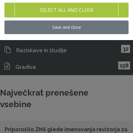
Priporočila in kodeksi
SELECT ALL AND CLOSE
282
Pravni nasveti za člane ZNS
Save and close
47
Stališča ZNS
32
Raziskave in študije
158
Gradiva
Največkrat prenešene
vsebine
Priporočilo ZNS glede imenovanja revizorja za