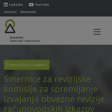
Linkedin
YouTube
Contact
Slovensko
Priporočila in kodeksi
Smernice za revizijske
komisije za spremljanje
izvajanja obvezne revizije
računovodskih izkazov