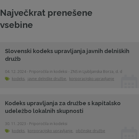
Največkrat prenešene
vsebine
Slovenski kodeks upravljanja javnih delniških
družb
04. 12. 2024 - Priporočila in kodeksi - ZNS in Ljubljanska Borza, d. d
kodeks
,
javne delniške družbe
,
korporacijsko upravljanje
Kodeks upravljanja za družbe s kapitalsko
udeležbo lokalnih skupnosti
30. 11. 2023 - Priporočila in kodeksi
kodeks
,
korporacijsko upravljanje
,
občinske družbe