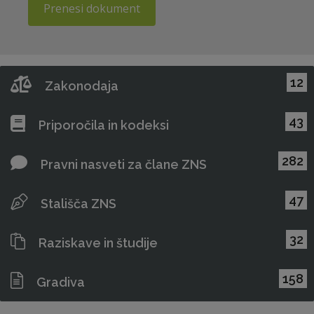
Prenesi dokument
12
Zakonodaja
43
Priporočila in kodeksi
282
Pravni nasveti za člane ZNS
47
Stališča ZNS
32
Raziskave in študije
158
Gradiva