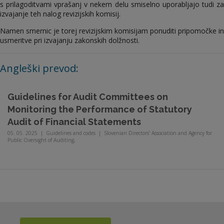
s prilagoditvami vprašanj v nekem delu smiselno uporabljajo tudi za
izvajanje teh nalog revizijskih komisij.
Namen smernic je torej revizijskim komisijam ponuditi pripomočke in
usmeritve pri izvajanju zakonskih dolžnosti.
Angleški prevod:
Guidelines for Audit Committees on
Monitoring the Performance of Statutory
Audit of Financial Statements
05. 05. 2025
|
Guidelines and codes
|
Slovenian Directors’ Association and Agency for
Public Oversight of Auditing,