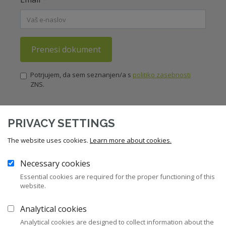
Prenesi dokument
Potrjujem, da sem seznanjen/a s
politiko zasebnosti
ZNS.
PRIVACY SETTINGS
12
Zakonodaja
The website uses cookies.
Learn more about cookies.
43
Priporočila in kodeksi
Necessary cookies
Essential cookies are required for the proper functioning of this
website.
282
Pravni nasveti za člane ZNS
Analytical cookies
47
Stališča ZNS
Analytical cookies are designed to collect information about the