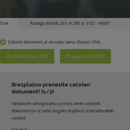
SDA
Razlaga določb 263. in 280 cl. ZGD - MGRT
Celoten dokument je na voljo samo članom ZNS.
Postanite član ZNS
Prijava v moj ZNS
Brezplačno prenesite celoten
dokument! (1/2)
Nečlanom omogočamo prenos dveh celotnih
dokumentov iz naše bogate knjižnice izobraževalnih
vsebin!
Email
*