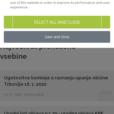
use of this website in order to improve its performance and user
experience.
32
Raziskave in študije
SELECT ALL AND CLOSE
158
Gradiva
Save and close
Največkrat prenešene
vsebine
Ugotovitve komisije o ravnanju upanje občine
Trbovlje 16. 1. 2020
16. 01. 2020 - Sodna praksa
Uradni list objava 9.1.20 - uradna objava KPK