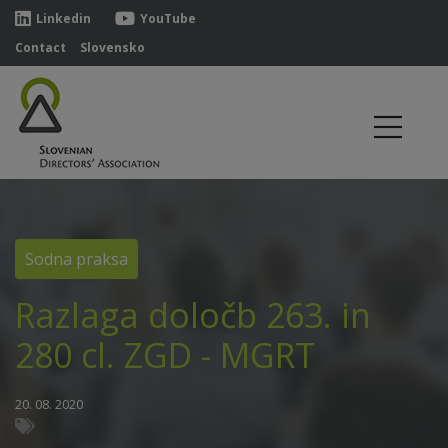
Linkedin
YouTube
Contact
Slovensko
Sodna praksa
Razlaga določb 263. in
280 cl. ZGD - MGRT
20. 08. 2020