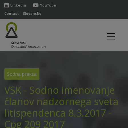
Linkedin
YouTube
Contact
Slovensko
Sodna praksa
VSK - Sodno imenovanje
članov nadzornega sveta
litispendenca 8.3.2017 -
Cpg 209 2017