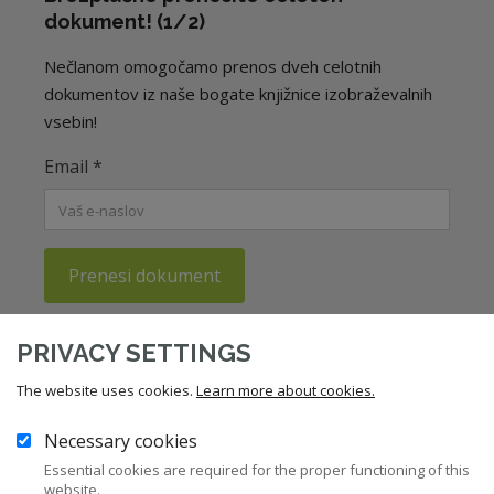
dokument! (1/2)
Nečlanom omogočamo prenos dveh celotnih
dokumentov iz naše bogate knjižnice izobraževalnih
vsebin!
Email
*
Prenesi dokument
Potrjujem, da sem seznanjen/a s
politiko zasebnosti
PRIVACY SETTINGS
ZNS.
The website uses cookies.
Learn more about cookies.
Necessary cookies
12
Zakonodaja
Essential cookies are required for the proper functioning of this
website.