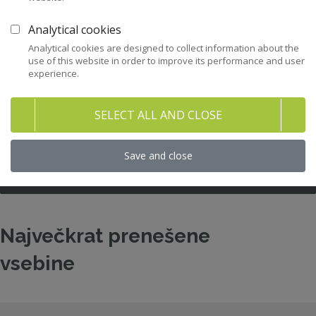
43
Priporočila in kodeksi
Analytical cookies
Analytical cookies are designed to collect information about the
282
Pravni nasveti za člane ZNS
use of this website in order to improve its performance and user
experience.
47
Stališča ZNS
SELECT ALL AND CLOSE
32
Raziskave in študije
Save and close
158
Gradiva
Največkrat prenešene
vsebine