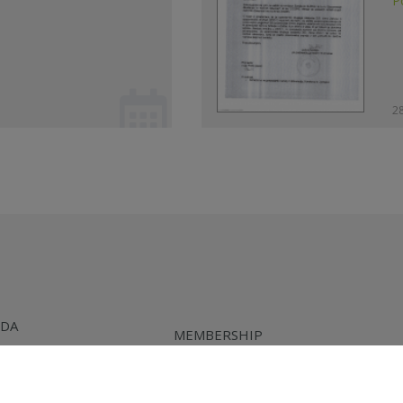
P
28
SDA
MEMBERSHIP
URCES
DIRECTORS CERTIFICATION
NG & DEVELOPMENT