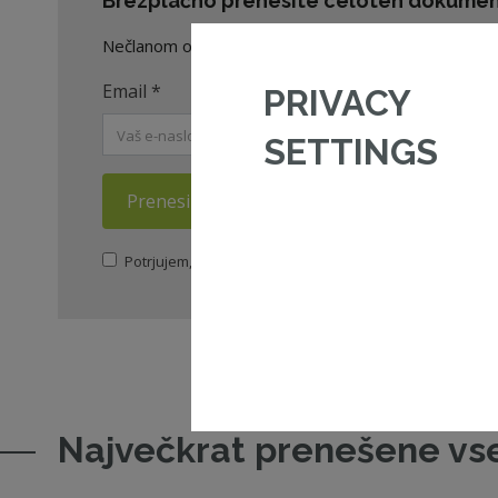
Brezplačno prenesite celoten dokument
Nečlanom omogočamo prenos dveh celotnih dokument
Email
*
PRIVACY
SETTINGS
Prenesi dokument
Potrjujem, da sem seznanjen/a s
politiko zasebnosti
ZN
Največkrat prenešene vs