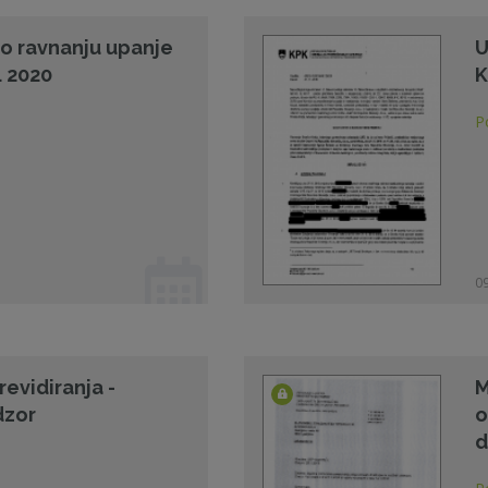
 o ravnanju upanje
U
. 2020
K
P
09
revidiranja -
M
dzor
o
d