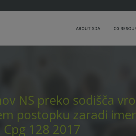
ABOUT SDA
CG RESOU
nov NS preko sodišča vr
em postopku zaradi ime
- Cpg 128 2017