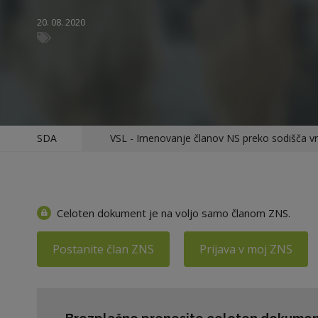
20. 08. 2020
SDA
VSL - Imenovanje članov NS preko sodišča v
Celoten dokument je na voljo samo članom ZNS.
Postanite član ZNS
Prijava v moj ZNS