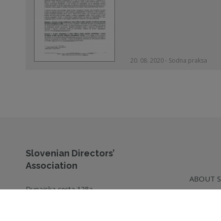
20. 08. 2020 - Sodna praksa
Slovenian Directors’
Association
ABOUT 
Dunajska cesta 128a
CG RESO
1000 Ljubljana
Slovenia
TRAINI