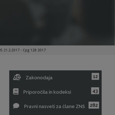
S 21.2.2017 - Cpg 128 2017
12
Zakonodaja
43
Priporočila in kodeksi
282
Pravni nasveti za člane ZNS