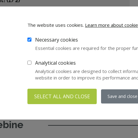
! (1/2)
ov iz naše bogate knjižnice izobraževalnih vsebin!
The website uses cookies.
Learn more about cookie
Necessary cookies
Essential cookies are required for the proper fun
Analytical cookies
Analytical cookies are designed to collect inform
S.
website in order to improve its performance an
SELECT ALL AND CLOSE
Save and close
ebine