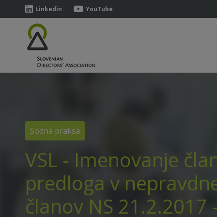
Linkedin
YouTube
Sodna praksa
VSL - Imenovanje čla
predloga v nepravdn
članov NS 21.2.2017 