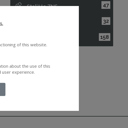
47
Stališča ZNS
32
Raziskave in študije
s.
158
Gradiva
ctioning of this website.
ation about the use of this
d user experience.