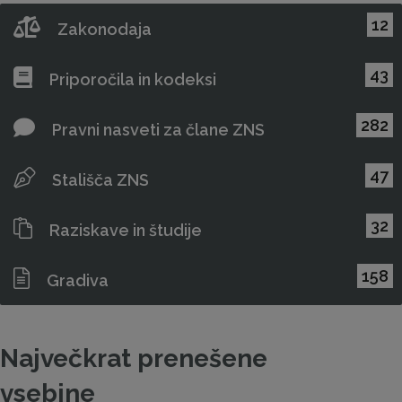
12
Zakonodaja
43
Priporočila in kodeksi
282
Pravni nasveti za člane ZNS
47
Stališča ZNS
32
Raziskave in študije
158
Gradiva
Največkrat prenešene
vsebine