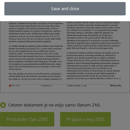
Save and close
Celoten dokument je na voljo samo članom ZNS.
Postanite član ZNS
Prijava v moj ZNS