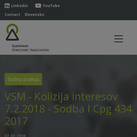
Linkedin
YouTube
Contact
Slovensko
Sodna praksa
VSM - Kolizija interesov
7.2.2018 - Sodba I Cpg 434
2017
07. 02. 2018