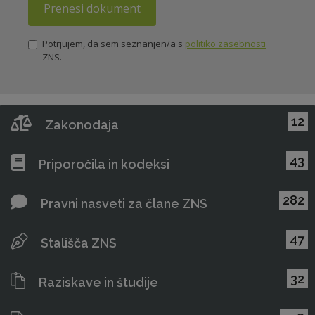
Prenesi dokument
Potrjujem, da sem seznanjen/a s
politiko zasebnosti
ZNS.
12
Zakonodaja
43
Priporočila in kodeksi
282
Pravni nasveti za člane ZNS
47
Stališča ZNS
32
Raziskave in študije