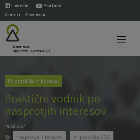
Linkedin
YouTube
Contact
Slovensko
Priporočila in kodeksi
Praktični vodnik po
nasprotjih interesov
19. 02. 2021
nasprotje interesov
priporočila ZNS