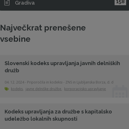
158
Gradiva
Največkrat prenešene
vsebine
Slovenski kodeks upravljanja javnih delniških
družb
04. 12. 2024 - Priporočila in kodeksi - ZNS in Ljubljanska Borza, d. d
kodeks
,
javne delniške družbe
,
korporacijsko upravljanje
Kodeks upravljanja za družbe s kapitalsko
udeležbo lokalnih skupnosti