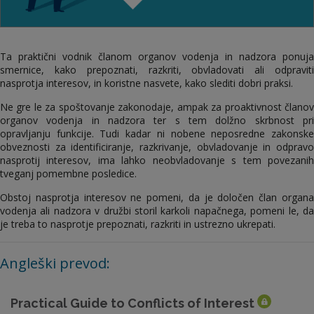
Ta praktični vodnik članom organov vodenja in nadzora ponuja
smernice, kako prepoznati, razkriti, obvladovati ali odpraviti
nasprotja interesov, in koristne nasvete, kako slediti dobri praksi.
Ne gre le za spoštovanje zakonodaje, ampak za proaktivnost članov
organov vodenja in nadzora ter s tem dolžno skrbnost pri
opravljanju funkcije. Tudi kadar ni nobene neposredne zakonske
obveznosti za identificiranje, razkrivanje, obvladovanje in odpravo
nasprotij interesov, ima lahko neobvladovanje s tem povezanih
tveganj pomembne posledice.
Obstoj nasprotja interesov ne pomeni, da je določen član organa
vodenja ali nadzora v družbi storil karkoli napačnega, pomeni le, da
je treba to nasprotje prepoznati, razkriti in ustrezno ukrepati.
Angleški prevod:
Practical Guide to Conflicts of Interest