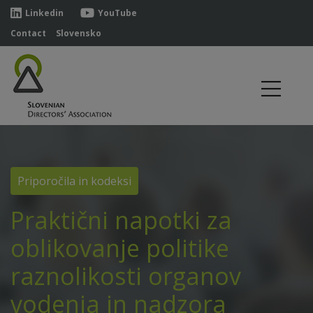
Linkedin
YouTube
Contact
Slovensko
Priporočila in kodeksi
Praktični napotki za
oblikovanje politike
raznolikosti organov
vodenja in nadzora