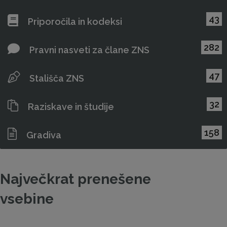
43
Priporočila in kodeksi
282
Pravni nasveti za člane ZNS
47
Stališča ZNS
32
Raziskave in študije
158
Gradiva
Največkrat prenešene
vsebine