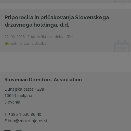
Priporočila in pričakovanja Slovenskega
državnega holdinga, d.d.
22. 06. 2026 - Priporočila in kodeksi - SDH
sdh
,
državne družbe
Slovenian Directors’ Association
Dunajska cesta 128a
1000 Ljubljana
Slovenia
T
+386 1 530 86 40
E
info@zdruzenje-ns.si