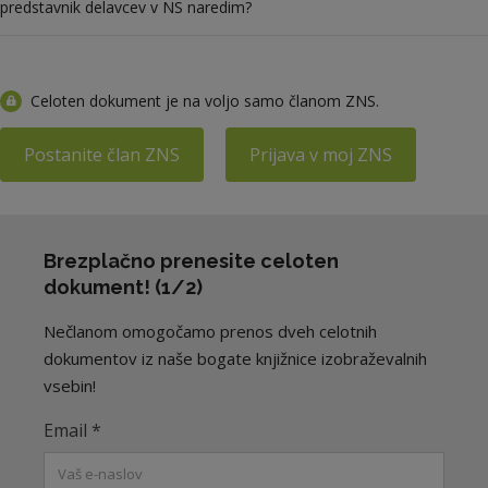
predstavnik delavcev v NS naredim?
Celoten dokument je na voljo samo članom ZNS.
Postanite član ZNS
Prijava v moj ZNS
Brezplačno prenesite celoten
dokument! (1/2)
Nečlanom omogočamo prenos dveh celotnih
dokumentov iz naše bogate knjižnice izobraževalnih
vsebin!
Email
*