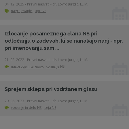
04. 12. 2025 - Pravni nasveti - dr. Lovro Jurgec, LL.M.
nagrajevanje
,
uprava
Izločanje posameznega člana NS pri
odločanju o zadevah, ki se nanašajo nanj - npr.
pri imenovanju sam ...
21. 02. 2022 - Pravni nasveti - dr. Lovro Jurgec, LL.M.
nasprotje interesov
,
komisije NS
Sprejem sklepa pri vzdržanem glasu
29. 08. 2023 - Pravni nasveti - dr. Lovro Jurgec, LL.M.
vodenje in delo NS
,
seja NS