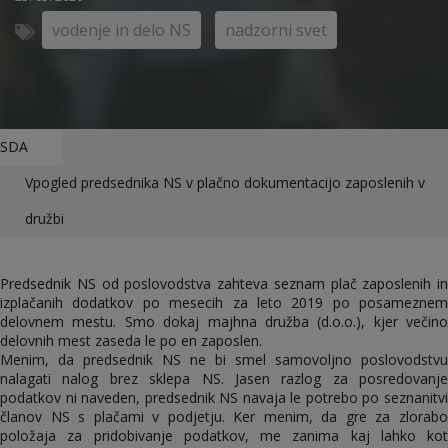
vodenje in delo NS
nadzorni svet
SDA
Vpogled predsednika NS v plačno dokumentacijo zaposlenih v
družbi
Predsednik NS od poslovodstva zahteva seznam plač zaposlenih in
izplačanih dodatkov po mesecih za leto 2019 po posameznem
delovnem mestu. Smo dokaj majhna družba (d.o.o.), kjer večino
delovnih mest zaseda le po en zaposlen.
Menim, da predsednik NS ne bi smel samovoljno poslovodstvu
nalagati nalog brez sklepa NS. Jasen razlog za posredovanje
podatkov ni naveden, predsednik NS navaja le potrebo po seznanitvi
članov NS s plačami v podjetju. Ker menim, da gre za zlorabo
položaja za pridobivanje podatkov, me zanima kaj lahko kot