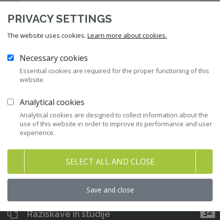
PRIVACY SETTINGS
Prenesi dokument
The website uses cookies.
Learn more about cookies.
Potrjujem, da sem seznanjen/a s
politiko zasebnosti
ZNS.
Necessary cookies
Essential cookies are required for the proper functioning of this
website.
12
Analytical cookies
Zakonodaja
Analytical cookies are designed to collect information about the
use of this website in order to improve its performance and user
43
Priporočila in kodeksi
experience.
282
Pravni nasveti za člane ZNS
SELECT ALL AND CLOSE
47
Stališča ZNS
Save and close
32
Raziskave in študije