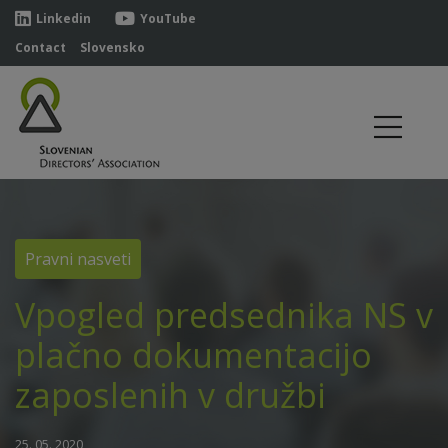
Linkedin
YouTube
Contact
Slovensko
Pravni nasveti
Vpogled predsednika NS v
plačno dokumentacijo
zaposlenih v družbi
25. 05. 2020