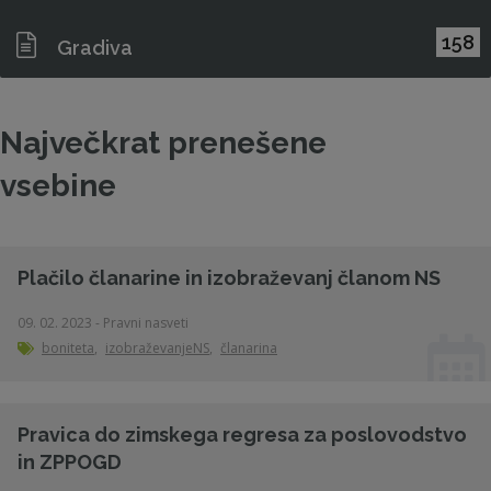
158
Gradiva
Največkrat prenešene
vsebine
Plačilo članarine in izobraževanj članom NS
09. 02. 2023 - Pravni nasveti
boniteta
,
izobraževanjeNS
,
članarina
Pravica do zimskega regresa za poslovodstvo
in ZPPOGD