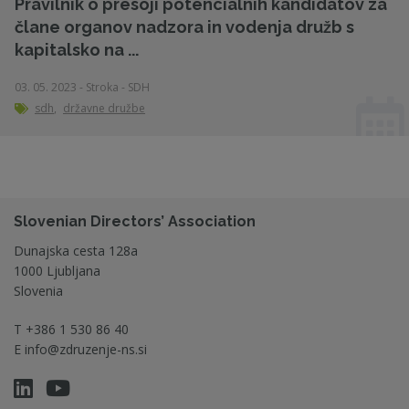
Pravilnik o presoji potencialnih kandidatov za
člane organov nadzora in vodenja družb s
kapitalsko na ...
03. 05. 2023 - Stroka - SDH
sdh
,
državne družbe
Slovenian Directors’ Association
Dunajska cesta 128a
1000 Ljubljana
Slovenia
T
+386 1 530 86 40
E
info@zdruzenje-ns.si