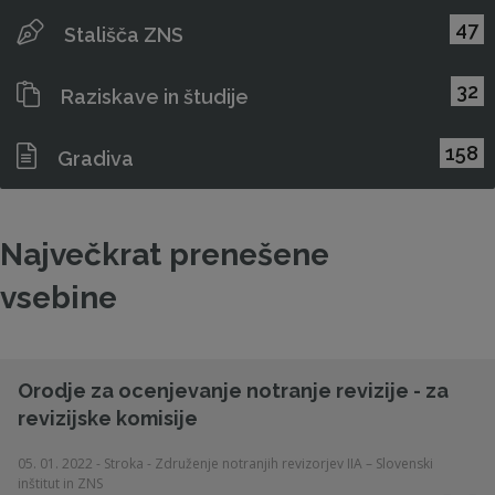
47
Stališča ZNS
32
Raziskave in študije
158
Gradiva
Največkrat prenešene
vsebine
Orodje za ocenjevanje notranje revizije - za
revizijske komisije
05. 01. 2022 - Stroka - Združenje notranjih revizorjev IIA – Slovenski
inštitut in ZNS