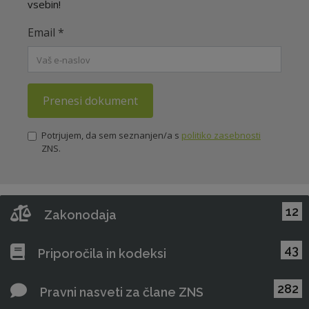
vsebin!
Email
*
Prenesi dokument
Potrjujem, da sem seznanjen/a s
politiko zasebnosti
ZNS.
12
Zakonodaja
43
Priporočila in kodeksi
282
Pravni nasveti za člane ZNS