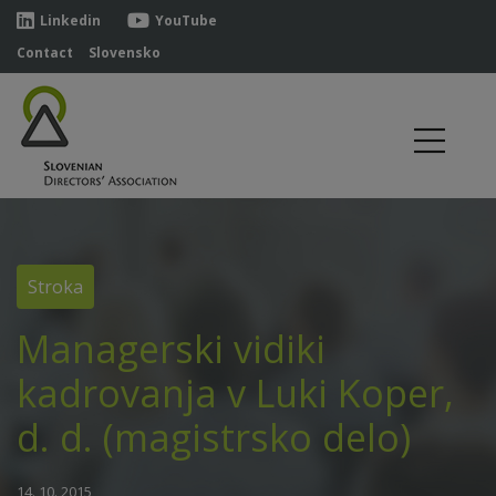
Linkedin
YouTube
Contact
Slovensko
Stroka
Managerski vidiki
kadrovanja v Luki Koper,
d. d. (magistrsko delo)
14. 10. 2015