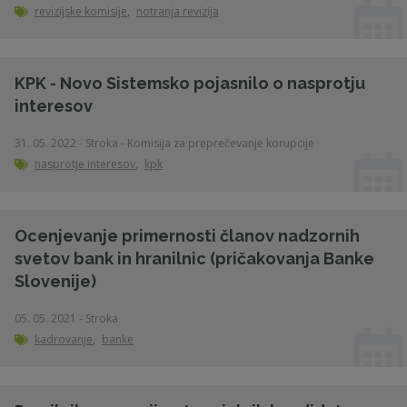
revizijske komisije
,
notranja revizija
KPK - Novo Sistemsko pojasnilo o nasprotju
interesov
31. 05. 2022 - Stroka - Komisija za preprečevanje korupcije
nasprotje interesov
,
kpk
Ocenjevanje primernosti članov nadzornih
svetov bank in hranilnic (pričakovanja Banke
Slovenije)
05. 05. 2021 - Stroka
kadrovanje
,
banke