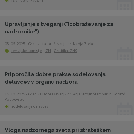
IZN
,
Certifikat ZNS
Upravljanje s tveganji ("Izobraževanje za
nadzornike")
05. 06. 2025 - Gradiva izobraževanj - dr. Nadja Zorko
revizijske komisije
,
IZN
,
Certifikat ZNS
Priporočila dobre prakse sodelovanja
delavcev v organu nadzora
16. 10. 2025 - Gradiva izobraževanj - dr. Anja Strojin Štampar in Gorazd
Podbevšek
sodelovanje delavcev
Vloga nadzornega sveta pri strateškem