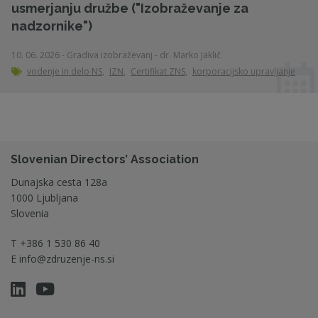
usmerjanju družbe ("Izobraževanje za
nadzornike")
10. 06. 2026 - Gradiva izobraževanj - dr. Marko Jaklič
vodenje in delo NS
,
IZN
,
Certifikat ZNS
,
korporacijsko upravljanje
Slovenian Directors’ Association
Dunajska cesta 128a
1000 Ljubljana
Slovenia
T
+386 1 530 86 40
E
info@zdruzenje-ns.si