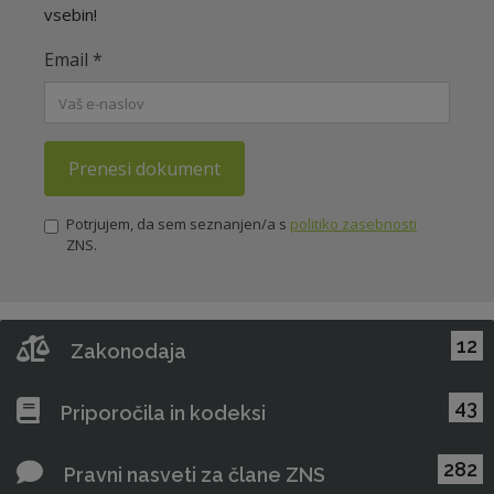
vsebin!
Email
*
Prenesi dokument
Potrjujem, da sem seznanjen/a s
politiko zasebnosti
ZNS.
12
Zakonodaja
43
Priporočila in kodeksi
282
Pravni nasveti za člane ZNS