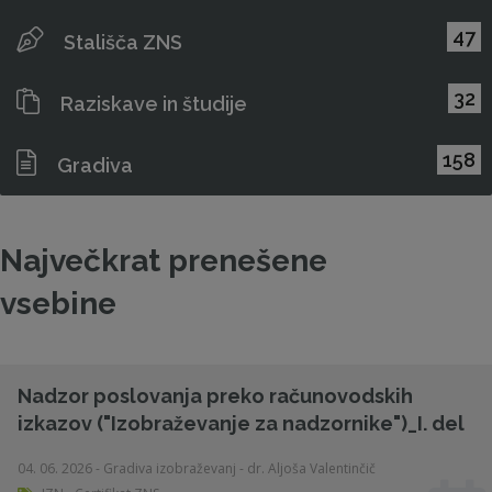
47
Stališča ZNS
32
Raziskave in študije
158
Gradiva
Največkrat prenešene
vsebine
Nadzor poslovanja preko računovodskih
izkazov ("Izobraževanje za nadzornike")_I. del
04. 06. 2026 - Gradiva izobraževanj - dr. Aljoša Valentinčič