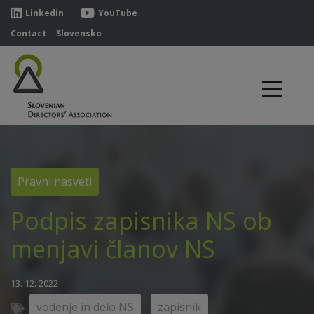
Linkedin
YouTube
Contact
Slovensko
Pravni nasveti
Podpis zapisnika NS ob
menjavi članov NS
13. 12. 2022
vodenje in delo NS
zapisnik