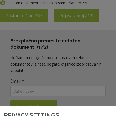
Celoten dokument je na voljo samo članom ZNS.
Postanite član ZNS
Prijava v moj ZNS
Brezplačno prenesite celoten
dokument! (1/2)
Nečlanom omogočamo prenos dveh celotnih
dokumentov iz naše bogate knjižnice izobraževalnih
vsebin!
Email
*
Prenesi dokument
PRIVACY SETTINGS