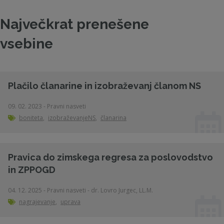
Največkrat prenešene
vsebine
Plačilo članarine in izobraževanj članom NS
09. 02. 2023 - Pravni nasveti
boniteta
,
izobraževanjeNS
,
članarina
Pravica do zimskega regresa za poslovodstvo
in ZPPOGD
04. 12. 2025 - Pravni nasveti - dr. Lovro Jurgec, LL.M.
nagrajevanje
,
uprava