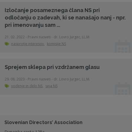
Izločanje posameznega člana NS pri
odločanju o zadevah, ki se nanašajo nanj - npr.
pri imenovanju sam ...
21. 02. 2022 - Pravni nasveti - dr. Lovro Jurgec, LL.M.
nasprotje interesov
,
komisije NS
Sprejem sklepa pri vzdržanem glasu
29. 08. 2023 - Pravni nasveti - dr. Lovro Jurgec, LL.M.
vodenje in delo NS
,
seja NS
Slovenian Directors’ Association
Dunajska cesta 128a