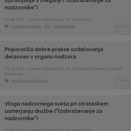
Upravljanje s tveganji ("Izobraževanje za
nadzornike")
05. 06. 2025 - Gradiva izobraževanj - dr. Nadja Zorko
revizijske komisije
,
IZN
,
Certifikat ZNS
Priporočila dobre prakse sodelovanja
delavcev v organu nadzora
16. 10. 2025 - Gradiva izobraževanj - dr. Anja Strojin Štampar in Gorazd
Podbevšek
sodelovanje delavcev
Vloga nadzornega sveta pri strateškem
usmerjanju družbe ("Izobraževanje za
nadzornike")
10. 06. 2026 - Gradiva izobraževanj - dr. Marko Jaklič