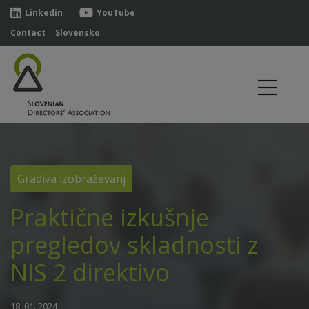
Linkedin
YouTube
Contact
Slovensko
Gradiva izobraževanj
Praktične izkušnje
pregledov skladnosti z
NIS 2 direktivo
18. 01. 2024