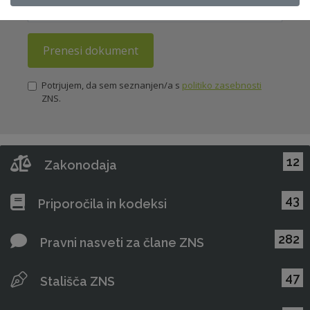
Prenesi dokument
Potrjujem, da sem seznanjen/a s
politiko zasebnosti
ZNS.
12
Zakonodaja
43
Priporočila in kodeksi
282
Pravni nasveti za člane ZNS
47
Stališča ZNS