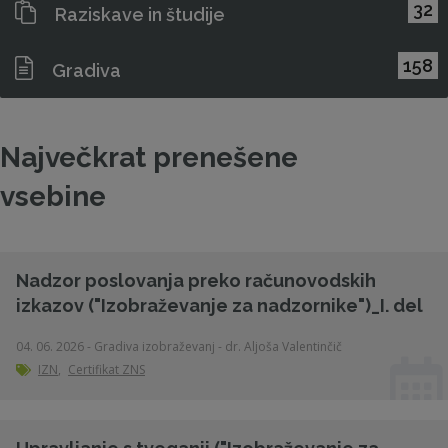
32
Raziskave in študije
158
Gradiva
Največkrat prenešene
vsebine
Nadzor poslovanja preko računovodskih
izkazov ("Izobraževanje za nadzornike")_I. del
04. 06. 2026 - Gradiva izobraževanj - dr. Aljoša Valentinčič
IZN
,
Certifikat ZNS