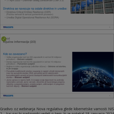
Gradivo oz webinarja Nova regulativa glede kibernetske varnosti NIS
2 – kaj naj bi nadzorniki vedeli o tem, ki je potekal 18. januarja 2024