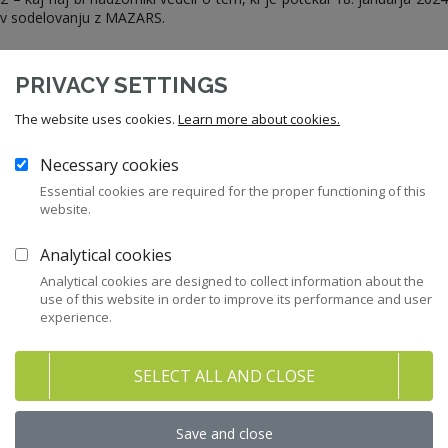
v sodelovanju z MAZARS.
PRIVACY SETTINGS
Celoten dokument je na voljo samo članom ZNS.
The website uses cookies.
Learn more about cookies.
Necessary cookies
Postanite član ZNS
Prijava v moj ZNS
Essential cookies are required for the proper functioning of this
website.
Analytical cookies
Brezplačno prenesite celoten
Analytical cookies are designed to collect information about the
dokument! (1/2)
use of this website in order to improve its performance and user
experience.
Nečlanom omogočamo prenos dveh celotnih
dokumentov iz naše bogate knjižnice izobraževalnih
SELECT ALL AND CLOSE
vsebin!
Email
*
Save and close