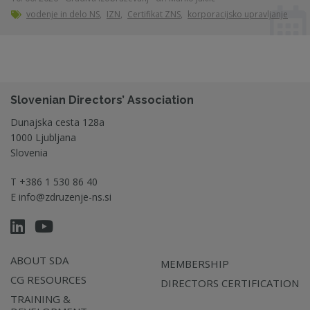
vodenje in delo NS
,
IZN
,
Certifikat ZNS
,
korporacijsko upravljanje
Slovenian Directors’ Association
Dunajska cesta 128a
1000 Ljubljana
Slovenia
T
+386 1 530 86 40
E
info@zdruzenje-ns.si
ABOUT SDA
MEMBERSHIP
CG RESOURCES
DIRECTORS CERTIFICATION
TRAINING &