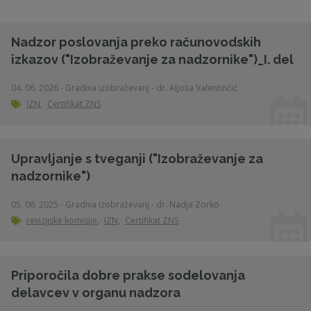
Nadzor poslovanja preko računovodskih
izkazov ("Izobraževanje za nadzornike")_I. del
04. 06. 2026 - Gradiva izobraževanj - dr. Aljoša Valentinčič
IZN
,
Certifikat ZNS
Upravljanje s tveganji ("Izobraževanje za
nadzornike")
05. 06. 2025 - Gradiva izobraževanj - dr. Nadja Zorko
revizijske komisije
,
IZN
,
Certifikat ZNS
Priporočila dobre prakse sodelovanja
delavcev v organu nadzora