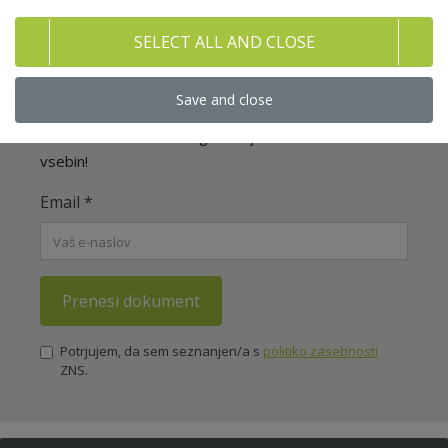
SELECT ALL AND CLOSE
Brezplačno prenesite celoten
dokument! (1/2)
Save and close
Nečlanom omogočamo prenos dveh celotnih
dokumentov iz naše bogate knjižnice izobraževalnih
vsebin!
Email
*
Prenesi dokument
Potrjujem, da sem seznanjen/a s
politiko zasebnosti
ZNS.