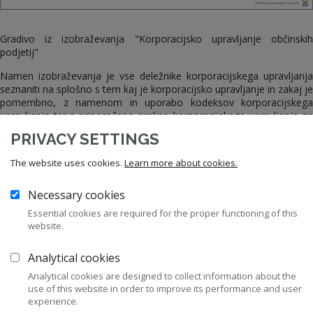
Gradivo iz izobraževanja "Korporacijsko upravljanje občinskih
podjetij"
Namen izobraževanja je vse deležnike korporacijskega upravljanja
seznaniti na splošno s tem kaj je korporacijsko upravljanje in zakaj je
pomembno, z namenom in uporabo kodeksov korporacijskega
upravljanja ter s priporočeno prakso korporacijskega upravljanja za
občinska podjetja kot je zbrana v
Kodeksu upravljanja za družbe s
PRIVACY SETTINGS
kapitalsko udeležbo lokalnih skupnosti
. Del izobraževanja bo
namenjen posebnostim upravljanja gospodarskih javnih služb v teh
The website uses cookies.
Learn more about cookies.
podjetjih.
Izobraževanje je komplementarno
Izobraževanju za nadzornike
z
Necessary cookies
pridobitev potrdila o usposobljenosti za delo članov nadzornega
Essential cookies are required for the proper functioning of this
sveta in
drugim izobraževanjem ZNS
s področja upravljanja družb.
website.
Celoten dokument je na voljo samo članom ZNS.
Analytical cookies
Postanite član ZNS
Prijava v moj ZNS
Analytical cookies are designed to collect information about the
use of this website in order to improve its performance and user
experience.