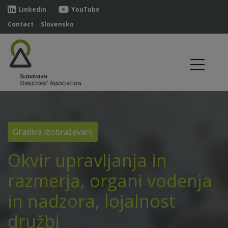
Linkedin
YouTube
Contact
Slovensko
Gradiva izobraževanj
Okvir upravljanja in
razmerja, organi vodenja
in nadzora, lojalnost
družbi