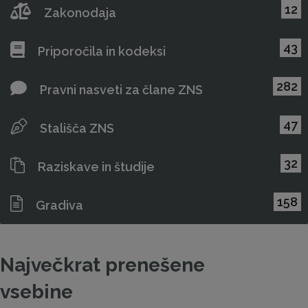
12
Zakonodaja
43
Priporočila in kodeksi
282
Pravni nasveti za člane ZNS
47
Stališča ZNS
32
Raziskave in študije
158
Gradiva
Največkrat prenešene
vsebine