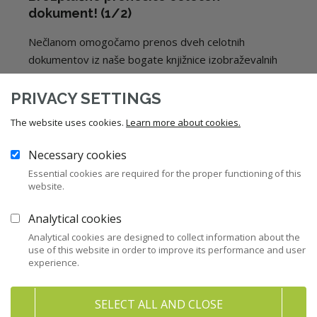
dokument! (1/2)
Nečlanom omogočamo prenos dveh celotnih
dokumentov iz naše bogate knjižnice izobraževalnih
vsebin!
PRIVACY SETTINGS
Email
*
The website uses cookies.
Learn more about cookies.
Necessary cookies
Essential cookies are required for the proper functioning of this
Prenesi dokument
website.
Potrjujem, da sem seznanjen/a s
politiko zasebnosti
Analytical cookies
ZNS.
Analytical cookies are designed to collect information about the
use of this website in order to improve its performance and user
experience.
12
Zakonodaja
SELECT ALL AND CLOSE