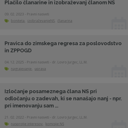
Plačilo članarine in izobraževanj članom NS
09. 02. 2023 - Pravni nasveti
boniteta
,
izobraževanjeNS
,
članarina
Pravica do zimskega regresa za poslovodstvo
in ZPPOGD
04. 12. 2025 - Pravni nasveti - dr. Lovro Jurgec, LL.M.
nagrajevanje
,
uprava
Izločanje posameznega člana NS pri
odločanju o zadevah, ki se nanašajo nanj - npr.
pri imenovanju sam ...
21. 02. 2022 - Pravni nasveti - dr. Lovro Jurgec, LL.M.
nasprotje interesov
,
komisije NS