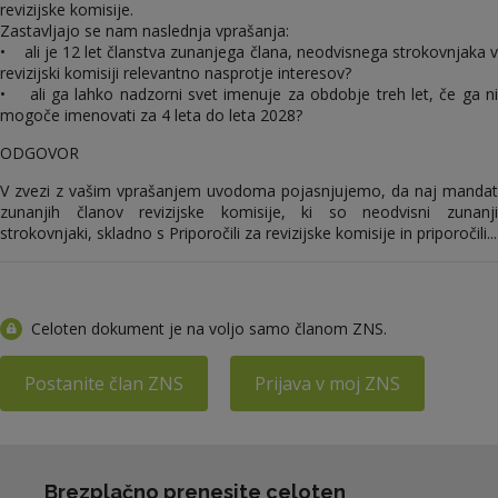
revizijske komisije.
Zastavljajo se nam naslednja vprašanja:
• ali je 12 let članstva zunanjega člana, neodvisnega strokovnjaka v
revizijski komisiji relevantno nasprotje interesov?
• ali ga lahko nadzorni svet imenuje za obdobje treh let, če ga ni
mogoče imenovati za 4 leta do leta 2028?
ODGOVOR
V zvezi z vašim vprašanjem uvodoma pojasnjujemo, da naj mandat
zunanjih članov revizijske komisije, ki so neodvisni zunanji
strokovnjaki, skladno s Priporočili za revizijske komisije in priporočili...
Celoten dokument je na voljo samo članom ZNS.
Postanite član ZNS
Prijava v moj ZNS
Brezplačno prenesite celoten