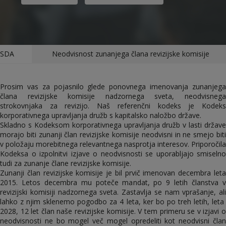
SDA
Neodvisnost zunanjega člana revizijske komisije
Prosim vas za pojasnilo glede ponovnega imenovanja zunanjega
člana revizijske komisije nadzornega sveta, neodvisnega
strokovnjaka za revizijo. Naš referenčni kodeks je Kodeks
korporativnega upravljanja družb s kapitalsko naložbo države.
Skladno s Kodeksom korporativnega upravljanja družb v lasti države
morajo biti zunanji član revizijske komisije neodvisni in ne smejo biti
v položaju morebitnega relevantnega nasprotja interesov. Priporočila
Kodeksa o izpolnitvi izjave o neodvisnosti se uporabljajo smiselno
tudi za zunanje člane revizijske komisije.
Zunanji član revizijske komisije je bil prvič imenovan decembra leta
2015. Letos decembra mu poteče mandat, po 9 letih članstva v
revizijski komisiji nadzornega sveta. Zastavlja se nam vprašanje, ali
lahko z njim sklenemo pogodbo za 4 leta, ker bo po treh letih, leta
2028, 12 let član naše revizijske komisije. V tem primeru se v izjavi o
neodvisnosti ne bo mogel več mogel opredeliti kot neodvisni član