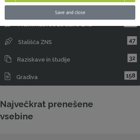
43
Priporočila in kodeksi
Save and close
282
Pravni nasveti za člane ZNS
47
Stališča ZNS
32
Raziskave in študije
158
Gradiva
Največkrat prenešene
vsebine