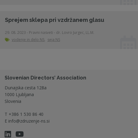
Sprejem sklepa pri vzdržanem glasu
29. 08. 2023 - Pravni nasveti - dr. Lovro Jurgec, LL.M.
vodenje in delo NS
,
seja NS
Slovenian Directors’ Association
Dunajska cesta 128a
1000 Ljubljana
Slovenia
T
+386 1 530 86 40
E
info@zdruzenje-ns.si