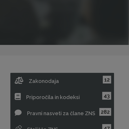
12
Zakonodaja
43
Priporočila in kodeksi
282
Pravni nasveti za člane ZNS
47