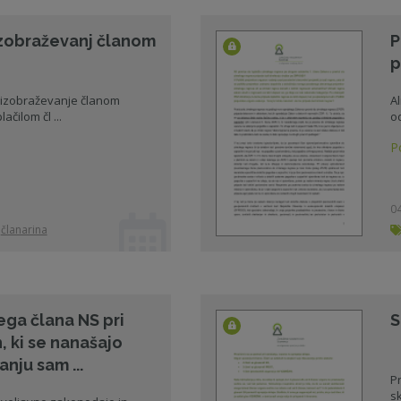
 izobraževanj članom
P
p
i izobraževanje članom
Al
čilom čl ...
od
P
04
članarina
ga člana NS pri
S
 ki se nanašajo
anju sam ...
Pr
sk