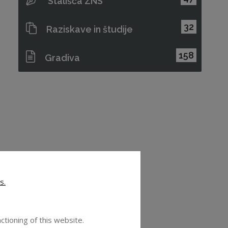
Stališča ZNS
32
Raziskave in študije
158
Gradiva
s.
ctioning of this website.