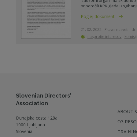
Nadzorni organ ima skladno z
priporočili KPK glede izogibanj
Poglej dokument
21. 02. 2022 - Pravni nasveti - dr
nasprotje interesov
,
komisi
Slovenian Directors’
Association
ABOUT 
Dunajska cesta 128a
CG RESO
1000 Ljubljana
Slovenia
TRAINI