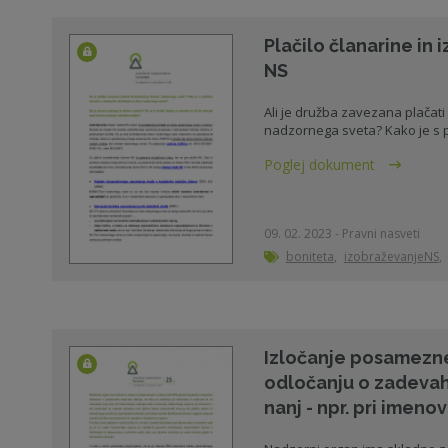
Plačilo članarine in
NS
Ali je družba zavezana plačat
nadzornega sveta? Kako je s pla
Poglej dokument
09. 02. 2023 - Pravni nasveti
boniteta
,
izobraževanjeNS
,
Izločanje posamezne
odločanju o zadevah,
nanj - npr. pri imenov