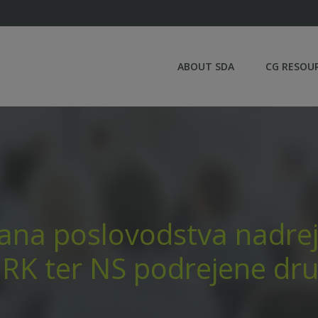
ABOUT SDA
CG RESOU
 člana poslovodstva nadre
 RK ter NS podrejene dr