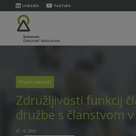
Linkedin
YouTube
Pravni nasveti
Združljivosti funkcij
družbe s članstvom v
07. 10. 2025