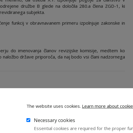
podrejene družbe B glede na določila 280.a člena ZGD-1, ki
 revidiranega subjekta.
enje funkcij v obravnavanem primeru izpolnjuje zakonske in
erju do imenovanja članov revizijske komisije, medtem ko
o naložbo države priporoča, da naj bodo vsi člani nadzornega
The website uses cookies.
Learn more about cookie
Necessary cookies
Essential cookies are required for the proper fun