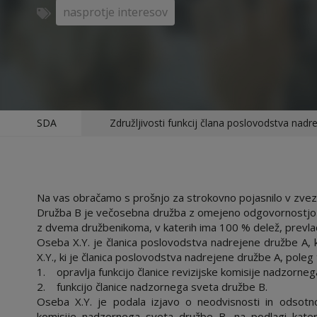
nasprotje interesov
SDA
Združljivosti funkcij člana poslovodstva nad
Na vas obračamo s prošnjo za strokovno pojasnilo v zvezi 
Družba B je večosebna družba z omejeno odgovornostjo (d
z dvema družbenikoma, v katerih ima 100 % delež, prevlad
Oseba X.Y. je članica poslovodstva nadrejene družbe A, k
X.Y., ki je članica poslovodstva nadrejene družbe A, poleg 
1. opravlja funkcijo članice revizijske komisije nadzorne
2. funkcijo članice nadzornega sveta družbe B.
Oseba X.Y. je podala izjavo o neodvisnosti in odsotno
komisije nadzornega sveta družbe B, na podlagi kate