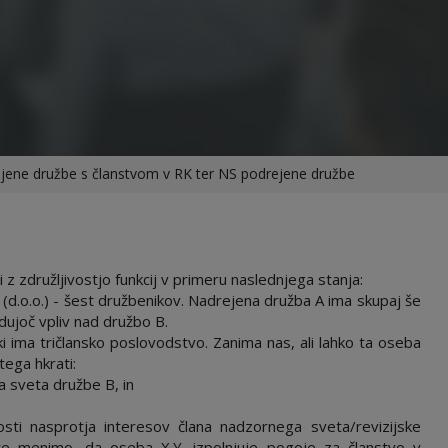
rejene družbe s članstvom v RK ter NS podrejene družbe
z združljivostjo funkcij v primeru naslednjega stanja:
.o.o.) - šest družbenikov. Nadrejena družba A ima skupaj še
ujoč vpliv nad družbo B.
i ima tričlansko poslovodstvo. Zanima nas, ali lahko ta oseba
tega hkrati:
ga sveta družbe B, in
sti nasprotja interesov člana nadzornega sveta/revizijske
re menimo, da oseba X.Y. izpolnjuje pogoje za članstvo v