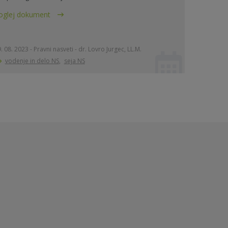
oglej dokument
. 08. 2023 - Pravni nasveti - dr. Lovro Jurgec, LL.M.
vodenje in delo NS
,
seja NS