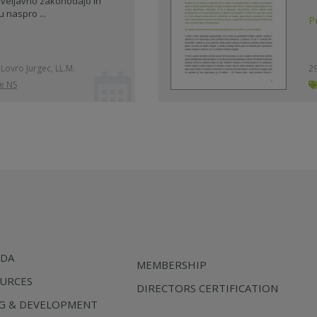
 veljavno zakonodajo in
u naspro ...
P
. Lovro Jurgec, LL.M.
29
je NS
SDA
MEMBERSHIP
URCES
DIRECTORS CERTIFICATION
NG & DEVELOPMENT