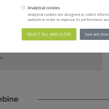
! (1/2)
Analytical cookies
ov iz naše bogate knjižnice izobraževalnih vsebin!
Analytical cookies are designed to collect inform
website in order to improve its performance an
SELECT ALL AND CLOSE
Save and close
S.
ebine