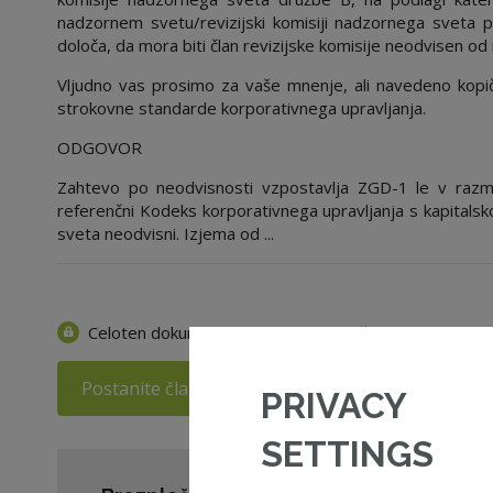
nadzornem svetu/revizijski komisiji nadzornega sveta 
določa, da mora biti član revizijske komisije neodvisen od
Vljudno vas prosimo za vaše mnenje, ali navedeno kopič
strokovne standarde korporativnega upravljanja.
ODGOVOR
Zahtevo po neodvisnosti vzpostavlja ZGD-1 le v razm
referenčni Kodeks korporativnega upravljanja s kapitalsk
sveta neodvisni. Izjema od ...
Celoten dokument je na voljo samo članom ZNS.
Postanite član ZNS
Prijava v moj ZNS
PRIVACY
SETTINGS