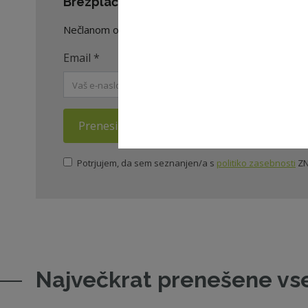
Brezplačno prenesite celoten dokument
Nečlanom omogočamo prenos dveh celotnih dokument
Email
*
Prenesi dokument
Potrjujem, da sem seznanjen/a s
politiko zasebnosti
ZN
Največkrat prenešene vs