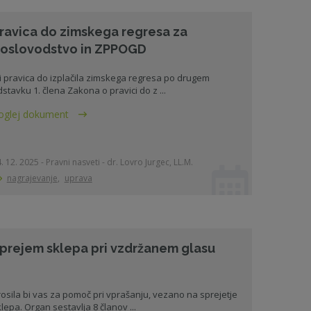
ravica do zimskega regresa za
oslovodstvo in ZPPOGD
i pravica do izplačila zimskega regresa po drugem
stavku 1. člena Zakona o pravici do z ...
oglej dokument
. 12. 2025 - Pravni nasveti - dr. Lovro Jurgec, LL.M.
nagrajevanje
,
uprava
prejem sklepa pri vzdržanem glasu
osila bi vas za pomoč pri vprašanju, vezano na sprejetje
lepa. Organ sestavlja 8 članov ...