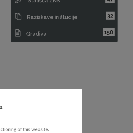
Stališča ZNS
32
Raziskave in študije
158
Gradiva
s.
ctioning of this website.