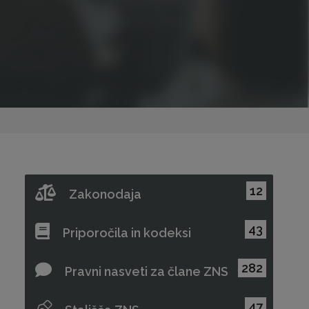
12
Zakonodaja
43
Priporočila in kodeksi
282
Pravni nasveti za člane ZNS
47