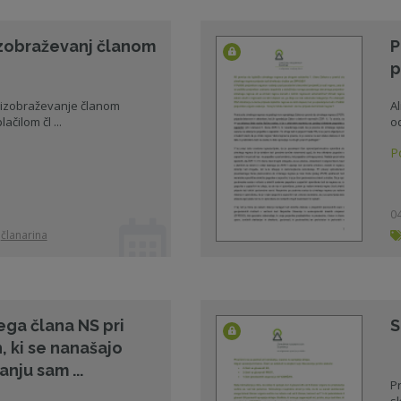
 izobraževanj članom
P
p
i izobraževanje članom
Al
čilom čl ...
od
P
04
članarina
ga člana NS pri
S
 ki se nanašajo
anju sam ...
Pr
sk