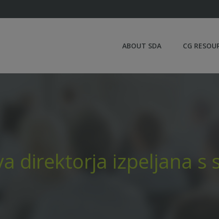
ABOUT SDA
CG RESOU
direktorja izpeljana s s