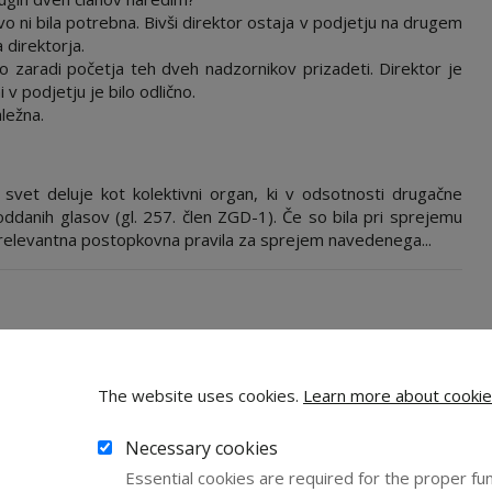
 ni bila potrebna. Bivši direktor ostaja v podjetju na drugem
 direktorja.
 zaradi početja teh dveh nadzornikov prizadeti. Direktor je
v podjetju je bilo odlično.
ležna.
svet deluje kot kolektivni organ, ki v odsotnosti drugačne
ddanih glasov (gl. 257. člen ZGD-1). Če so bila pri sprejemu
relevantna postopkovna pravila za sprejem navedenega...
The website uses cookies.
Learn more about cookie
Necessary cookies
Essential cookies are required for the proper fun