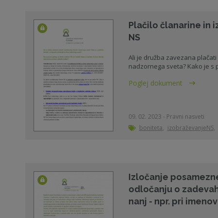
Plačilo članarine in
NS
Ali je družba zavezana plačat
nadzornega sveta? Kako je s pla
Poglej dokument
09. 02. 2023 - Pravni nasveti
boniteta
,
izobraževanjeNS
,
Izločanje posamezne
odločanju o zadevah,
nanj - npr. pri imenov