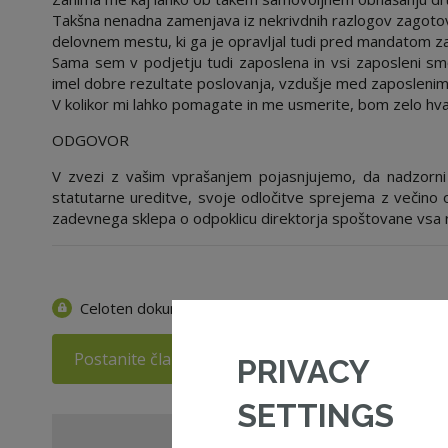
Takšna nenadna zamenjava iz nekrivdnih razlogov zagotovo
delovnem mestu, ki ga je opravljal tudi pred mandatom za
Sama sem v podjetju tudi zaposlena in vsi zaposleni smo
imel dobre rezultate poslovanja, vzdušje med zaposlenimi 
V kolikor mi lahko pomagate in me usmerite, bom zelo hva
ODGOVOR
V zvezi z vašim vprašanjem pojasnjujemo, da nadzorni 
statutarne ureditve, svoje odločitve sprejema z večino o
zadevnega sklepa o odpoklicu direktorja spoštovane vsa 
Celoten dokument je na voljo samo članom ZNS.
Postanite član ZNS
Prijava v moj ZNS
PRIVACY
SETTINGS