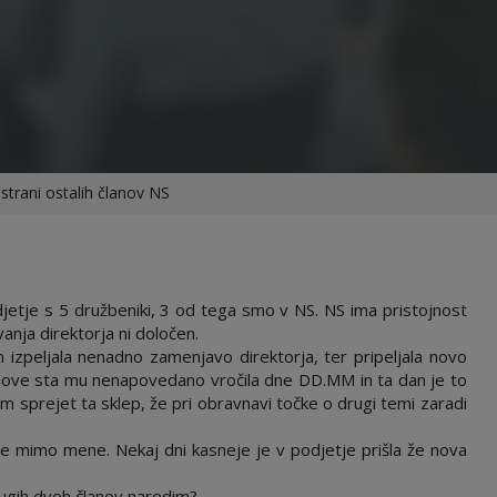
strani ostalih članov NS
jetje s 5 družbeniki, 3 od tega smo v NS. NS ima pristojnost
vanja direktorja ni določen.
 izpeljala nenadno zamenjavo direktorja, ter pripeljala novo
 nove sta mu nenapovedano vročila dne DD.MM in ta dan je to
em sprejet ta sklep, že pri obravnavi točke o drugi temi zaradi
e mimo mene. Nekaj dni kasneje je v podjetje prišla že nova
ugih dveh članov naredim?