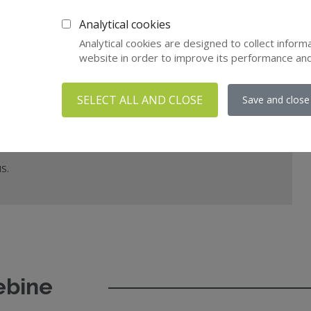
! (1/2)
Analytical cookies
ov iz naše bogate knjižnice izobraževalnih vsebin!
Analytical cookies are designed to collect inform
website in order to improve its performance an
SELECT ALL AND CLOSE
Save and close
S.
ebine