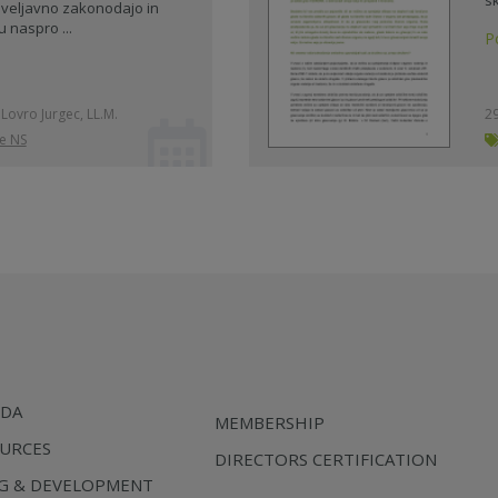
 veljavno zakonodajo in
u naspro ...
P
. Lovro Jurgec, LL.M.
29
je NS
SDA
MEMBERSHIP
URCES
DIRECTORS CERTIFICATION
NG & DEVELOPMENT