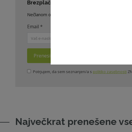
Brezplačno prenesite celoten dokument
Nečlanom omogočamo prenos dveh celotnih dokument
Email
*
Prenesi dokument
Potrjujem, da sem seznanjen/a s
politiko zasebnosti
ZN
Največkrat prenešene vs