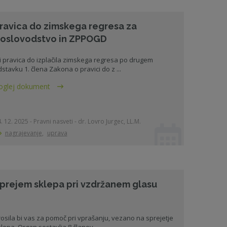
ravica do zimskega regresa za
oslovodstvo in ZPPOGD
i pravica do izplačila zimskega regresa po drugem
stavku 1. člena Zakona o pravici do z ...
oglej dokument
. 12. 2025 - Pravni nasveti - dr. Lovro Jurgec, LL.M.
nagrajevanje
,
uprava
prejem sklepa pri vzdržanem glasu
osila bi vas za pomoč pri vprašanju, vezano na sprejetje
lepa. Organ sestavlja 8 članov ...