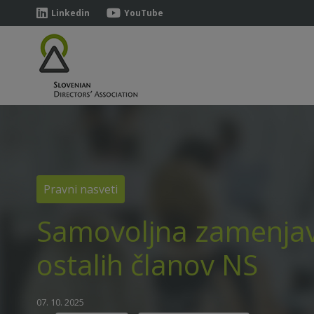
Linkedin
YouTube
Pravni nasveti
Samovoljna zamenjava 
ostalih članov NS
07. 10. 2025