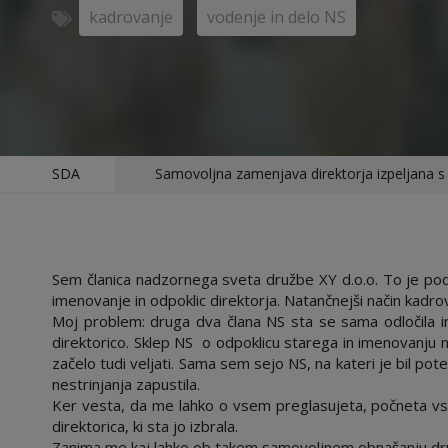
kadrovanje
vodenje in delo NS
SDA
Samovoljna zamenjava direktorja izpeljana s 
Sem članica nadzornega sveta družbe XY d.o.o. To je pod
imenovanje in odpoklic direktorja. Natančnejši način kadro
Moj problem: druga dva člana NS sta se sama odločila in
direktorico. Sklep NS o odpoklicu starega in imenovanju
začelo tudi veljati. Sama sem sejo NS, na kateri je bil pot
nestrinjanja zapustila.
Ker vesta, da me lahko o vsem preglasujeta, počneta vs
direktorica, ki sta jo izbrala.
Zanima me kaj lahko ob takem samovoljnem obnašanju dr