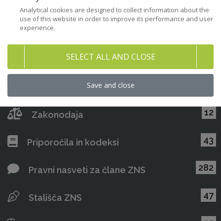
Analytical cookies are designed to collect information about the
use of this website in order to improve its performance and user
experience.
Prenesi dokument
SELECT ALL AND CLOSE
Potrjujem, da sem seznanjen/a s
politiko zasebnosti
ZNS.
Save and close
12
Zakonodaja
43
Priporočila in kodeksi
282
Pravni nasveti za člane ZNS
47
Stališča ZNS