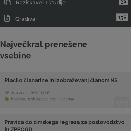
32
Raziskave in študije
158
Gradiva
Največkrat prenešene
vsebine
Plačilo članarine in izobraževanj članom NS
09. 02. 2023 - Pravni nasveti
boniteta
,
izobraževanjeNS
,
članarina
Pravica do zimskega regresa za poslovodstvo
in ZPPOGD