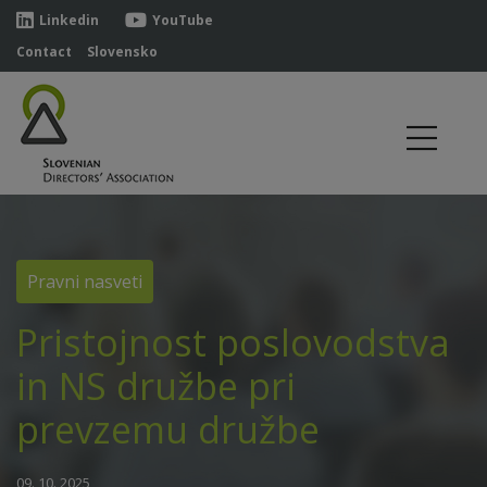
Linkedin
YouTube
Contact
Slovensko
Pravni nasveti
Pristojnost poslovodstva
in NS družbe pri
prevzemu družbe
09. 10. 2025