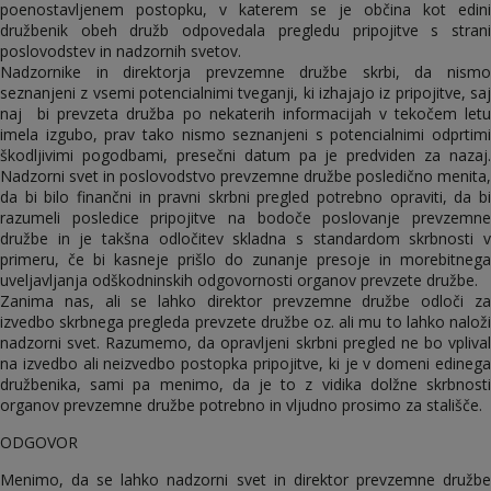
poenostavljenem postopku, v katerem se je občina kot edini
družbenik obeh družb odpovedala pregledu pripojitve s strani
poslovodstev in nadzornih svetov.
Nadzornike in direktorja prevzemne družbe skrbi, da nismo
seznanjeni z vsemi potencialnimi tveganji, ki izhajajo iz pripojitve, saj
naj bi prevzeta družba po nekaterih informacijah v tekočem letu
imela izgubo, prav tako nismo seznanjeni s potencialnimi odprtimi
škodljivimi pogodbami, presečni datum pa je predviden za nazaj.
Nadzorni svet in poslovodstvo prevzemne družbe posledično menita,
da bi bilo finančni in pravni skrbni pregled potrebno opraviti, da bi
razumeli posledice pripojitve na bodoče poslovanje prevzemne
družbe in je takšna odločitev skladna s standardom skrbnosti v
primeru, če bi kasneje prišlo do zunanje presoje in morebitnega
uveljavljanja odškodninskih odgovornosti organov prevzete družbe.
Zanima nas, ali se lahko direktor prevzemne družbe odloči za
izvedbo skrbnega pregleda prevzete družbe oz. ali mu to lahko naloži
nadzorni svet. Razumemo, da opravljeni skrbni pregled ne bo vplival
na izvedbo ali neizvedbo postopka pripojitve, ki je v domeni edinega
družbenika, sami pa menimo, da je to z vidika dolžne skrbnosti
organov prevzemne družbe potrebno in vljudno prosimo za stališče.
ODGOVOR
Menimo, da se lahko nadzorni svet in direktor prevzemne družbe