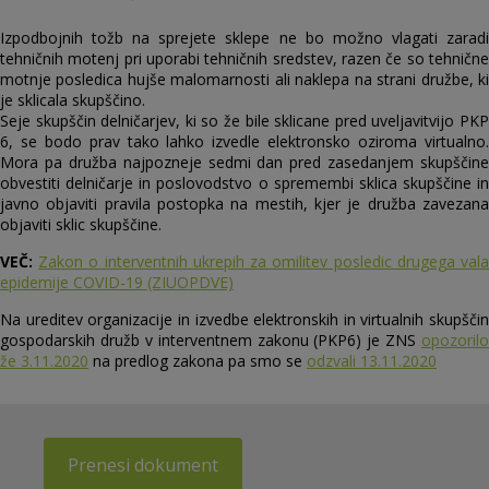
Izpodbojnih tožb na sprejete sklepe ne bo možno vlagati zaradi
tehničnih motenj pri uporabi tehničnih sredstev, razen če so tehnične
motnje posledica hujše malomarnosti ali naklepa na strani družbe, ki
je sklicala skupščino.
Seje skupščin delničarjev, ki so že bile sklicane pred uveljavitvijo PKP
6, se bodo prav tako lahko izvedle elektronsko oziroma virtualno.
Mora pa družba najpozneje sedmi dan pred zasedanjem skupščine
obvestiti delničarje in poslovodstvo o spremembi sklica skupščine in
javno objaviti pravila postopka na mestih, kjer je družba zavezana
objaviti sklic skupščine.
VEČ:
Zakon o interventnih ukrepih za omilitev posledic drugega val
epidemije COVID-19 (ZIUOPDVE)
Na ureditev organizacije in izvedbe elektronskih in virtualnih skupščin
gospodarskih družb v interventnem zakonu (PKP6) je ZNS
opozorilo
že 3.11.2020
na predlog zakona pa smo se
odzvali 13.11.2020
Prenesi dokument