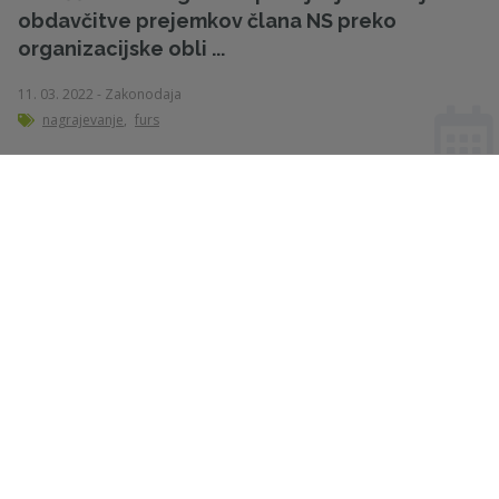
obdavčitve prejemkov člana NS preko
organizacijske obli ...
11. 03. 2022 - Zakonodaja
nagrajevanje
,
furs
Corporate Sustainability Reporting Directive
28. 11. 2022 - Zakonodaja
Slovenian Directors’ Association
Dunajska cesta 128a
1000 Ljubljana
Slovenia