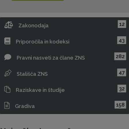
12
Zakonodaja
43
Priporočila in kodeksi
282
Pravni nasveti za člane ZNS
47
Stališča ZNS
32
Raziskave in študije
158
Gradiva