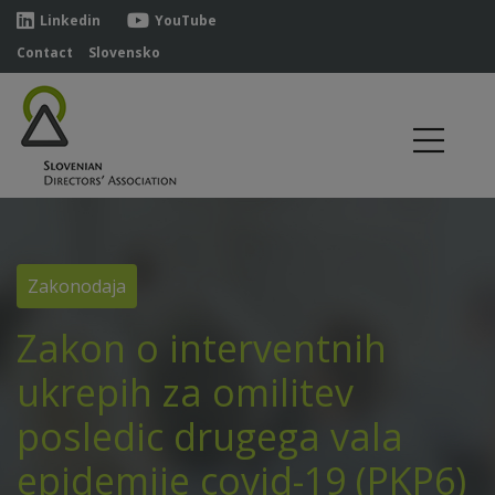
Linkedin
YouTube
Contact
Slovensko
Zakonodaja
Zakon o interventnih
ukrepih za omilitev
posledic drugega vala
epidemije covid-19 (PKP6)