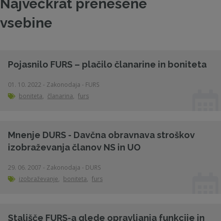
Največkrat prenešene
vsebine
Pojasnilo FURS – plačilo članarine in boniteta
01. 10. 2022 - Zakonodaja - FURS
boniteta
,
članarina
,
furs
Mnenje DURS - Davčna obravnava stroškov
izobraževanja članov NS in UO
29. 06. 2007 - Zakonodaja - DURS
izobraževanje
,
boniteta
,
furs
Stališče FURS-a glede opravljanja funkcije in