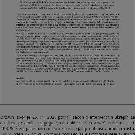
Državni zbor je 25. 11. 2020 potrdil zakon o interventnih ukrepih za
omilitev posledic drugega vala epidemije covid-19 oziroma t. i.
#PKP6. Šesti paket ukrepov bo začel veljati po objavi v uradnem listu.
Zakon
(člen 76. do 86.) prinaša podlago za elektronske seje skupščin