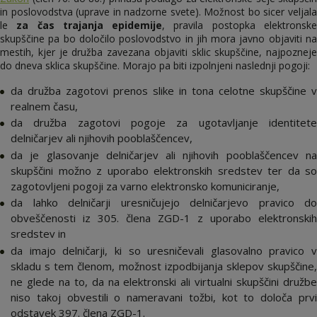
in poslovodstva (uprave in nadzorne svete). Možnost bo sicer veljala
le
za čas trajanja epidemije
, pravila postopka elektronsk
skupščine pa bo določilo poslovodstvo in jih mora javno objaviti na
mestih, kjer je družba zavezana objaviti sklic skupščine, najpozneje
do dneva sklica skupščine. Morajo pa biti izpolnjeni naslednji pogoji:
da družba zagotovi prenos slike in tona celotne skupščine v
realnem času,
da družba zagotovi pogoje za ugotavljanje identitete
delničarjev ali njihovih pooblaščencev,
da je glasovanje delničarjev ali njihovih pooblaščencev na
skupščini možno z uporabo elektronskih sredstev ter da so
zagotovljeni pogoji za varno elektronsko komuniciranje,
da lahko delničarji uresničujejo delničarjevo pravico do
obveščenosti iz 305. člena ZGD-1 z uporabo elektronskih
sredstev in
da imajo delničarji, ki so uresničevali glasovalno pravico v
skladu s tem členom, možnost izpodbijanja sklepov skupščine,
ne glede na to, da na elektronski ali virtualni skupščini družbe
niso takoj obvestili o nameravani tožbi, kot to določa prvi
odstavek 397. člena ZGD-1.