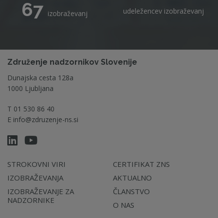
67
udeležencev izobraževanj
izobraževanj
Združenje nadzornikov Slovenije
Dunajska cesta 128a
1000 Ljubljana
T
01 530 86 40
E
info@zdruzenje-ns.si
STROKOVNI VIRI
CERTIFIKAT ZNS
IZOBRAŽEVANJA
AKTUALNO
IZOBRAŽEVANJE ZA
ČLANSTVO
NADZORNIKE
O NAS