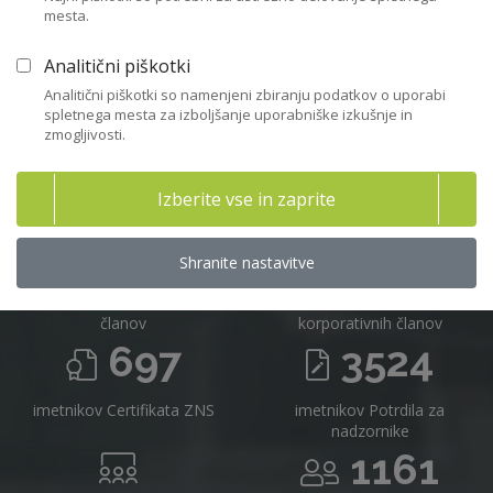
mesta.
Včlanitev
Analitični piškotki
Analitični piškotki so namenjeni zbiranju podatkov o uporabi
spletnega mesta za izboljšanje uporabniške izkušnje in
zmogljivosti.
Združenje nadzornikov Slovenije v
številkah 2025
Izberite vse in zaprite
716
16
Shranite nastavitve
članov
korporativnih članov
697
3524
imetnikov Certifikata ZNS
imetnikov Potrdila za
nadzornike
1161