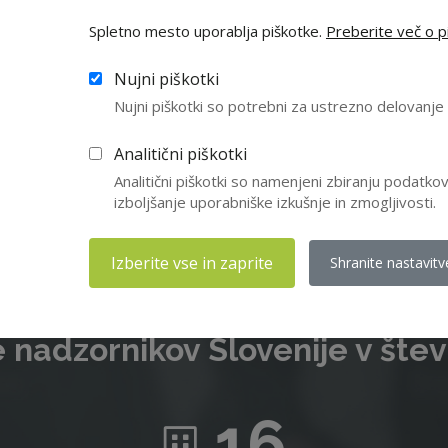
Spletno mesto uporablja piškotke.
Preberite več o pi
e niste član ZNS, vas vabimo da se nam pridružite in izkoristite v
Nujni piškotki
članstva. Letna članarina znaša 210 EUR, za upokojence pa 55 EUR
Nujni piškotki so potrebni za ustrezno delovanj
Včlanitev
Analitični piškotki
Analitični piškotki so namenjeni zbiranju podatk
izboljšanje uporabniške izkušnje in zmogljivosti.
Izberite vse in zaprite
Shranite nastavitv
 nadzornikov Slovenije v štev
16