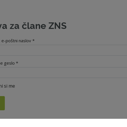
va za člane ZNS
j e-poštni naslov *
je geslo *
i si me
i geslo?