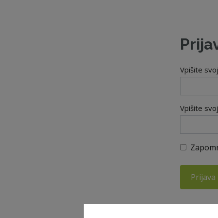
Prija
Vpišite svo
Vpišite svo
Zapomn
Prijava
Ste pozabil