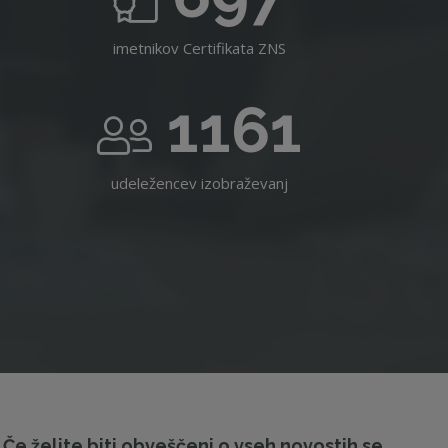
imetnikov Certifikata ZNS
1161
udeležencev izobraževanj
Če želite biti obveščeni o vseh novostih se