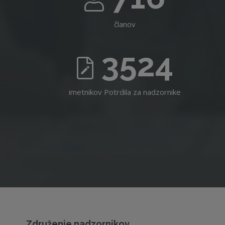
članov
3524
imetnikov Potrdila za nadzornike
Združenje nadzornikov