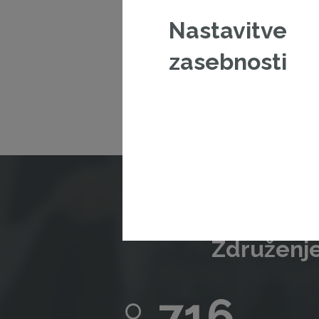
Nastavitve
V kolikor š
zasebnosti
Združenje
716