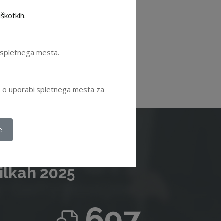
škotkih.
se ugodnosti
.
e spletnega mesta.
ov o uporabi spletnega mesta za
e
ilkah 2025
697