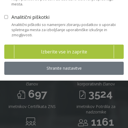
mesta.
Včlanitev
Analitični piškotki
Analitični piškotki so namenjeni zbiranju podatkov o uporabi
spletnega mesta za izboljšanje uporabniške izkušnje in
zmogljivosti.
Združenje nadzornikov Slovenije v
številkah 2025
Izberite vse in zaprite
716
16
Shranite nastavitve
članov
korporativnih članov
697
3524
imetnikov Certifikata ZNS
imetnikov Potrdila za
nadzornike
1161