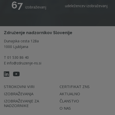
67
udeležencev izobraževanj
izobraževanj
Združenje nadzornikov Slovenije
Dunajska cesta 128a
1000 Ljubljana
T
01 530 86 40
E
info@zdruzenje-ns.si
STROKOVNI VIRI
CERTIFIKAT ZNS
IZOBRAŽEVANJA
AKTUALNO
IZOBRAŽEVANJE ZA
ČLANSTVO
NADZORNIKE
O NAS