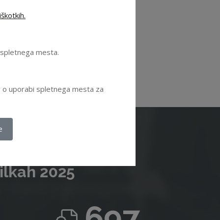
škotkih.
se ugodnosti
.
e spletnega mesta.
ov o uporabi spletnega mesta za
e
ilkah 2025
697