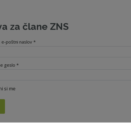
va za člane ZNS
j e-poštni naslov *
je geslo *
i si me
i geslo?