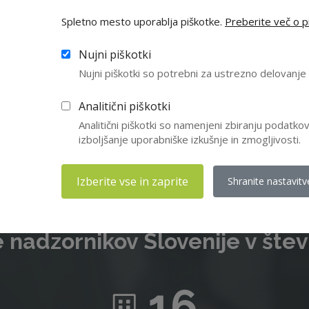
Spletno mesto uporablja piškotke.
Preberite več o pi
e niste član ZNS, vas vabimo da se nam pridružite in izkoristite v
Nujni piškotki
članstva. Letna članarina znaša 210 EUR, za upokojence pa 55 EUR
Nujni piškotki so potrebni za ustrezno delovanj
Včlanitev
Analitični piškotki
Analitični piškotki so namenjeni zbiranju podatk
izboljšanje uporabniške izkušnje in zmogljivosti.
Izberite vse in zaprite
Shranite nastavitv
 nadzornikov Slovenije v štev
16