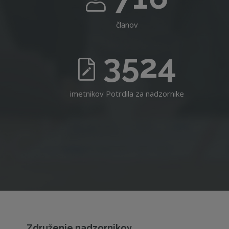
članov
3524
imetnikov Potrdila za nadzornike
Združenje nadzornikov