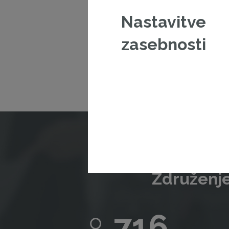
Nastavitve
V kolikor š
zasebnosti
Združenje
716