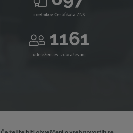
imetnikov Certifikata ZNS
1161
udeležencev izobraževanj
Če želite biti obveščeni o vseh novostih se