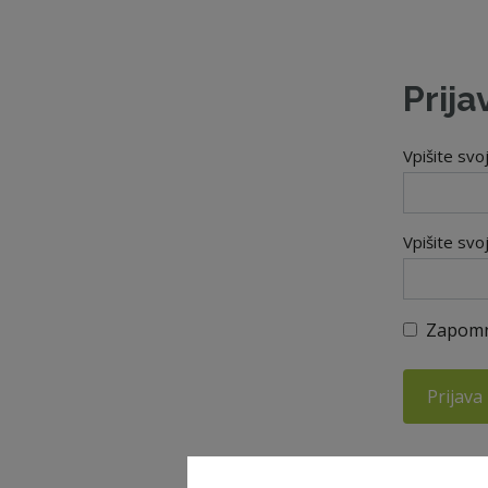
Prija
Vpišite svo
Vpišite svo
Zapomn
Prijava
Ste pozabil