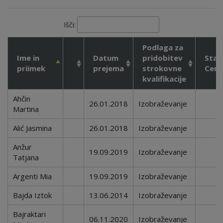
Išči:
Podlaga za
Ime in
Datum
pridobitev
Stat
priimek
prejema
strokovne
Cert
kvalifikacije
Ahčin
26.01.2018
Izobraževanje
Martina
Alić Jasmina
26.01.2018
Izobraževanje
Anžur
19.09.2019
Izobraževanje
Tatjana
Argenti Mia
19.09.2019
Izobraževanje
Bajda Iztok
13.06.2014
Izobraževanje
Bajraktari
06.11.2020
Izobraževanje