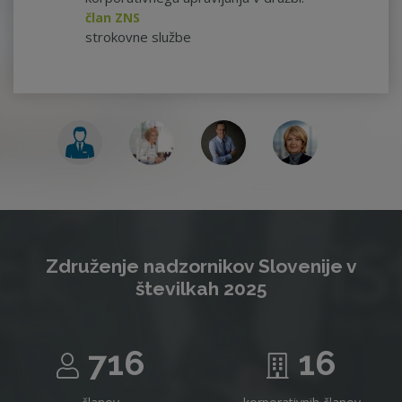
član ZNS
strokovne službe
Združenje nadzornikov Slovenije v
številkah 2025
716
16