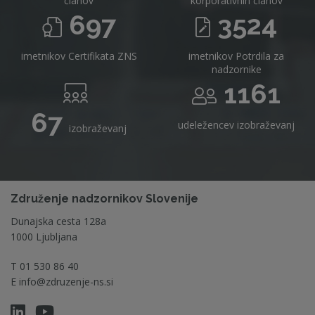
članov
korporativnih članov
697
3524
imetnikov Certifikata ZNS
imetnikov Potrdila za
nadzornike
1161
67
udeležencev izobraževanj
izobraževanj
Združenje nadzornikov Slovenije
Dunajska cesta 128a
1000 Ljubljana
T
01 530 86 40
E
info@zdruzenje-ns.si