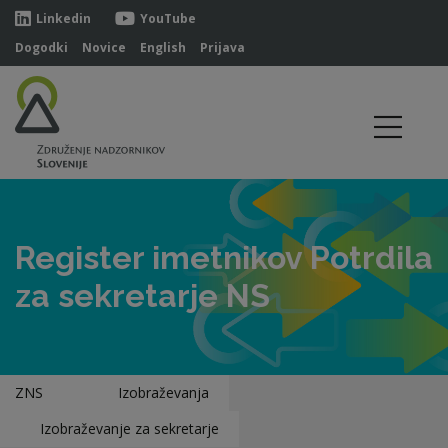
Linkedin
YouTube
Dogodki
Novice
English
Prijava
Register imetnikov Potrdila
za sekretarje NS
ZNS
Izobraževanja
Izobraževanje za sekretarje