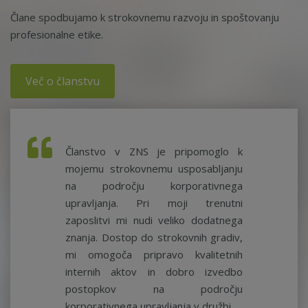
Člane spodbujamo k strokovnemu razvoju in spoštovanju
profesionalne etike.
Več o članstvu
Članstvo v ZNS je pripomoglo k
mojemu strokovnemu usposabljanju
na področju korporativnega
upravljanja. Pri moji trenutni
zaposlitvi mi nudi veliko dodatnega
znanja. Dostop do strokovnih gradiv,
mi omogoča pripravo kvalitetnih
internih aktov in dobro izvedbo
postopkov na področju
korporativnega upravljanja v družbi.