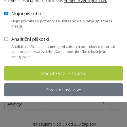
Spletno mesto uporablja piškotke.
Preberite več o piškotkih.
Ferenc
29.01.2016
Izobraževanje
Nujni piškotki
Nevenka
Nujni piškotki so potrebni za ustrezno delovanje spletnega
Flego Jana
19.01.2023
Izobraževanje
mesta.
Furlan Oberč
Analitični piškotki
09.09.2024
Izobraževanje
Nina
Analitični piškotki so namenjeni zbiranju podatkov o uporabi
spletnega mesta za izboljšanje uporabniške izkušnje in
Gajšek
26.01.2018
Izobraževanje
zmogljivosti.
Gregor
Gamulin Ana
Izberite vse in zaprite
10.12.2021
Izobraževanje
Jasna
Gorjup Jan
06.11.2020
Izobraževanje
Shranite nastavitve
Gostinčar
13.06.2014
Izobraževanje
Andreja
Prikazujem 1 do 50 od 238 zapisov