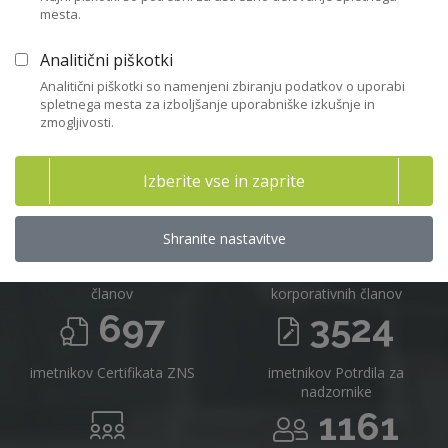
mesta.
Včlanitev
Analitični piškotki
Analitični piškotki so namenjeni zbiranju podatkov o uporabi
spletnega mesta za izboljšanje uporabniške izkušnje in
zmogljivosti.
Združenje nadzornikov Slovenije v
številkah 2025
Izberite vse in zaprite
716
16
Shranite nastavitve
članov
korporativnih članov
697
3524
imetnikov Certifikata ZNS
imetnikov Potrdila za
nadzornike
1161