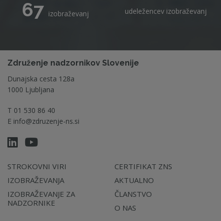
67
udeležencev izobraževanj
izobraževanj
Združenje nadzornikov Slovenije
Dunajska cesta 128a
1000 Ljubljana
T
01 530 86 40
E
info@zdruzenje-ns.si
STROKOVNI VIRI
CERTIFIKAT ZNS
IZOBRAŽEVANJA
AKTUALNO
IZOBRAŽEVANJE ZA
ČLANSTVO
NADZORNIKE
O NAS