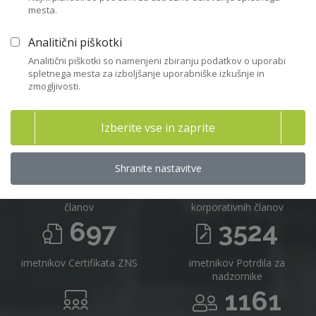
mesta.
Včlanitev
Analitični piškotki
Analitični piškotki so namenjeni zbiranju podatkov o uporabi
spletnega mesta za izboljšanje uporabniške izkušnje in
zmogljivosti.
Združenje nadzornikov Slovenije v
številkah 2025
Izberite vse in zaprite
716
16
Shranite nastavitve
članov
korporativnih članov
697
3524
imetnikov Certifikata ZNS
imetnikov Potrdila za
nadzornike
1161