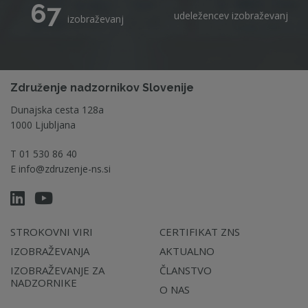
67
udeležencev izobraževanj
izobraževanj
Združenje nadzornikov Slovenije
Dunajska cesta 128a
1000 Ljubljana
T
01 530 86 40
E
info@zdruzenje-ns.si
STROKOVNI VIRI
CERTIFIKAT ZNS
IZOBRAŽEVANJA
AKTUALNO
IZOBRAŽEVANJE ZA
ČLANSTVO
NADZORNIKE
O NAS