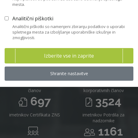
mesta.
Včlanitev
Analitični piškotki
Analitični piškotki so namenjeni zbiranju podatkov o uporabi
spletnega mesta za izboljšanje uporabniške izkušnje in
zmogljivosti.
Združenje nadzornikov Slovenije v
številkah 2025
Izberite vse in zaprite
716
16
Shranite nastavitve
članov
korporativnih članov
697
3524
imetnikov Certifikata ZNS
imetnikov Potrdila za
nadzornike
1161