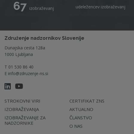
67
udeležencev izobraževanj
izobraževanj
Združenje nadzornikov Slovenije
Dunajska cesta 128a
1000 Ljubljana
T
01 530 86 40
E
info@zdruzenje-ns.si
STROKOVNI VIRI
CERTIFIKAT ZNS
IZOBRAŽEVANJA
AKTUALNO
IZOBRAŽEVANJE ZA
ČLANSTVO
NADZORNIKE
O NAS